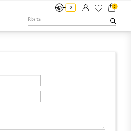
0
-
0