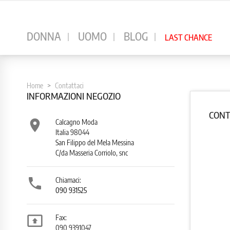
⠀
DONNA
UOMO
BLOG
LAST CHANCE
Home
Contattaci
INFORMAZIONI NEGOZIO
CONT

Calcagno Moda
Italia 98044
San Filippo del Mela Messina
C/da Masseria Corriolo, snc

Chiamaci:
090 931525

Fax:
090 9391047