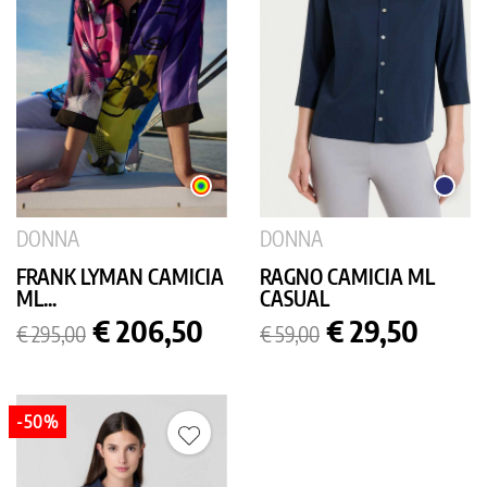
MULTICOLOR
BLU
SCURO
DONNA
DONNA
FRANK LYMAN CAMICIA
RAGNO CAMICIA ML
ML...
CASUAL
Prezzo
Prezzo
Prezzo
Prezzo
€ 206,50
€ 29,50
€ 295,00
€ 59,00
base
base
-50%