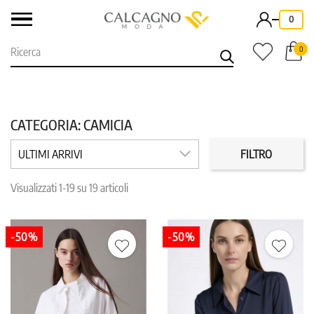
-
0
0
CATEGORIA: CAMICIA
MARCHI
PREZZO
ULTIMI ARRIVI
FILTRO
Visualizzati 1-19 su 19 articoli
COLORE
TAGLIA
-50%
-50%
IN PROMO
REPARTO