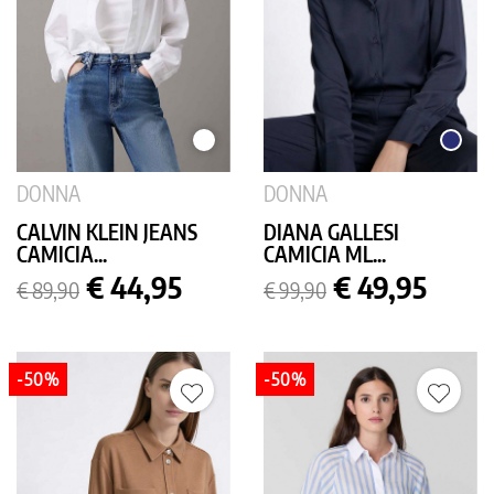
BIANCO
BLU
SCURO
DONNA
DONNA
CALVIN KLEIN JEANS
DIANA GALLESI
CAMICIA...
CAMICIA ML...
Prezzo
Prezzo
Prezzo
Prezzo
€ 44,95
€ 49,95
€ 89,90
€ 99,90
base
base
-50%
-50%