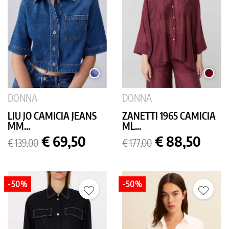
MEDIUM
BORDE
USED
DONNA
DONNA
LIU JO CAMICIA JEANS
ZANETTI 1965 CAMICIA
MM...
ML...
Prezzo
Prezzo
Prezzo
Prezzo
€ 69,50
€ 88,50
€ 139,00
€ 177,00
base
base
-50%
-50%