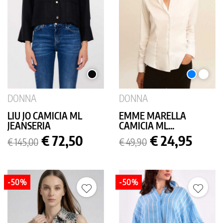
NERO
AZZURRO
BIANC
DONNA
DONNA
LIU JO CAMICIA ML
EMME MARELLA
JEANSERIA
CAMICIA ML...
Prezzo
Prezzo
Prezzo
Prezzo
€ 72,50
€ 24,95
€ 145,00
€ 49,90
base
base
-50%
-50%