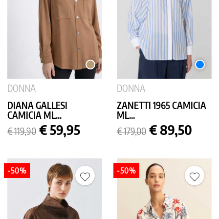
CAMMELLO
AZZUR
DONNA
DONNA
DIANA GALLESI
ZANETTI 1965 CAMICIA
CAMICIA ML...
ML...
Prezzo
Prezzo
Prezzo
Prezzo
€ 59,95
€ 89,50
€ 119,90
€ 179,00
base
base
-50%
-50%