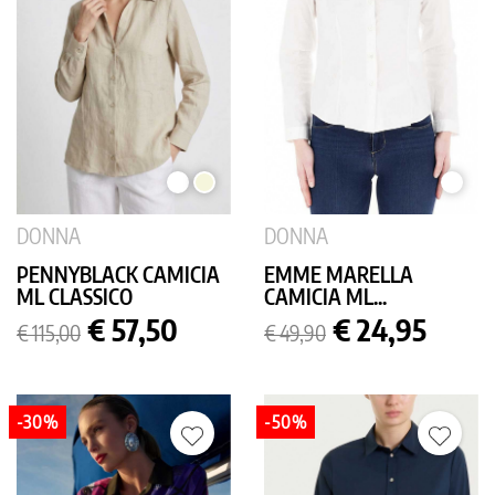
BIANCO
BEIGE
BIANC
DONNA
DONNA
PENNYBLACK CAMICIA
EMME MARELLA
ML CLASSICO
CAMICIA ML...
Prezzo
Prezzo
Prezzo
Prezzo
€ 57,50
€ 24,95
€ 115,00
€ 49,90
base
base
-30%
-50%