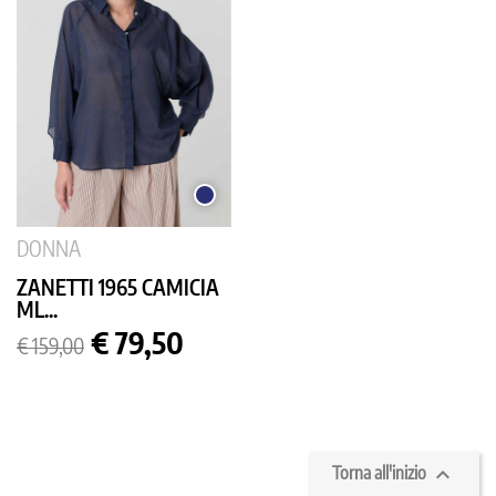
BLU
SCURO
DONNA
ZANETTI 1965 CAMICIA
ML...
Prezzo
Prezzo
€ 79,50
€ 159,00
base

Torna all'inizio