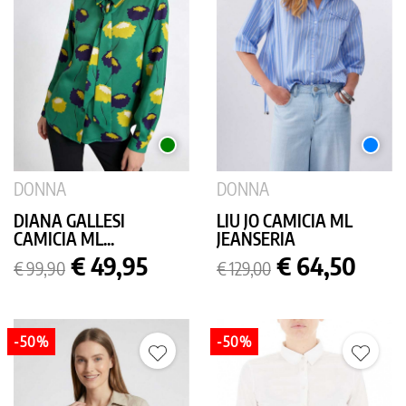
VERDE
AZZUR
DONNA
DONNA
DIANA GALLESI
LIU JO CAMICIA ML
CAMICIA ML...
JEANSERIA
Prezzo
Prezzo
Prezzo
Prezzo
€ 49,95
€ 64,50
€ 99,90
€ 129,00
base
base
-50%
-50%