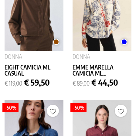
MARRONE
BLU
DONNA
DONNA
EIGHT CAMICIA ML
EMME MARELLA
CASUAL
CAMICIA ML...
Prezzo
Prezzo
Prezzo
Prezzo
€ 59,50
€ 44,50
€ 119,00
€ 89,00
base
base
-50%
-50%