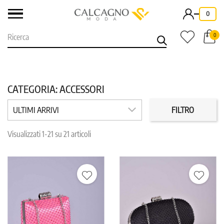
-
0
0
CATEGORIA: ACCESSORI
CATEGORIE
MARCHI
ULTIMI ARRIVI
FILTRO
Visualizzati 1-21 su 21 articoli
PREZZO
COLORE
TAGLIA
REPARTO
IN PROMO