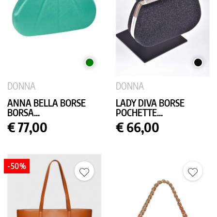
VERDE
NERO
DONNA
DONNA
ANNA BELLA BORSE
LADY DIVA BORSE
BORSA...
POCHETTE...
Prezzo
Prezzo
€ 77,00
€ 66,00
-50%