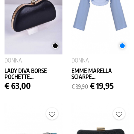
NERO
AZZUR
DONNA
DONNA
LADY DIVA BORSE
EMME MARELLA
POCHETTE...
SCIARPE...
Prezzo
Prezzo
Prezzo
€ 63,00
€ 19,95
€ 39,90
base