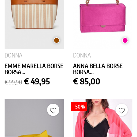
MARRONE
FUCSIA
DONNA
DONNA
EMME MARELLA BORSE
ANNA BELLA BORSE
BORSA...
BORSA...
Prezzo
Prezzo
Prezzo
€ 49,95
€ 85,00
€ 99,90
base
-50%