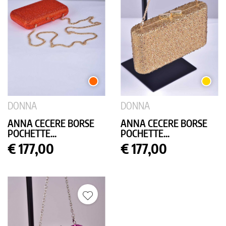
ARANCIO
ORO
DONNA
DONNA
ANNA CECERE BORSE
ANNA CECERE BORSE
POCHETTE...
POCHETTE...
Prezzo
Prezzo
€ 177,00
€ 177,00