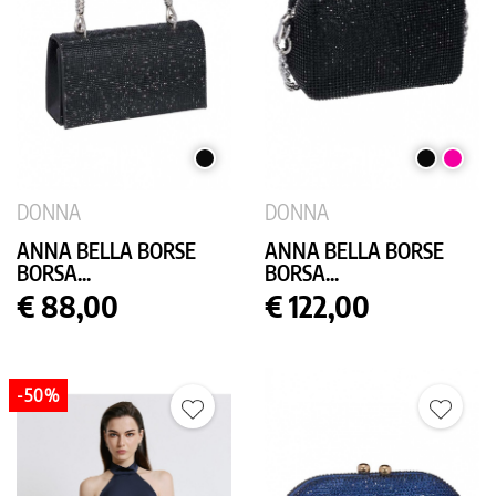
NERO
NERO
FUCSIA
DONNA
DONNA
ANNA BELLA BORSE
ANNA BELLA BORSE
BORSA...
BORSA...
Prezzo
Prezzo
€ 88,00
€ 122,00
-50%