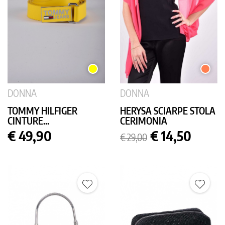
GIALLO
CORAL
DONNA
DONNA
TOMMY HILFIGER
HERYSA SCIARPE STOLA
CINTURE...
CERIMONIA
Prezzo
Prezzo
Prezzo
€ 49,90
€ 14,50
€ 29,00
base