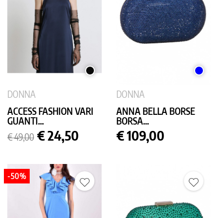
NERO
BLU
DONNA
DONNA
ACCESS FASHION VARI
ANNA BELLA BORSE
GUANTI...
BORSA...
Prezzo
Prezzo
Prezzo
€ 24,50
€ 109,00
€ 49,00
base
-50%