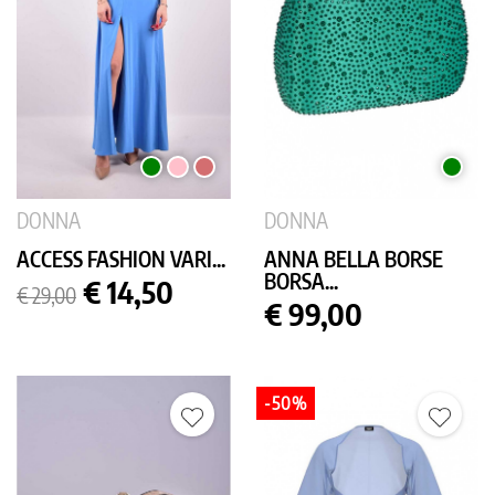
VERDE
ROSA
ROSA
VERDE
ANTICO
DONNA
DONNA
ACCESS FASHION VARI...
ANNA BELLA BORSE
BORSA...
Prezzo
Prezzo
€ 14,50
€ 29,00
base
Prezzo
€ 99,00
-50%