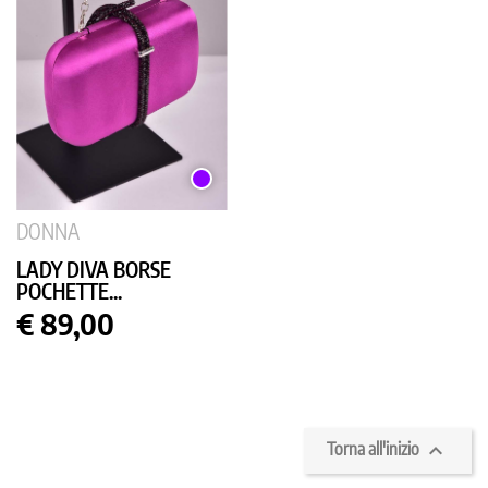
VIOLA
DONNA
LADY DIVA BORSE
POCHETTE...
Prezzo
€ 89,00

Torna all'inizio