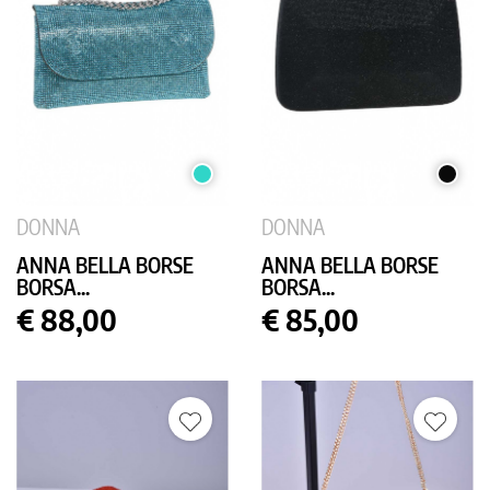
TURCHESE
NERO
DONNA
DONNA
ANNA BELLA BORSE
ANNA BELLA BORSE
BORSA...
BORSA...
Prezzo
Prezzo
€ 88,00
€ 85,00