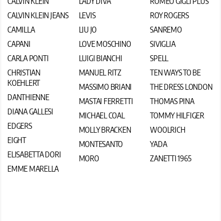
CALVIN KLEIN
LADY DIVA
ROMEO GIGLI PLUS
CALVIN KLEIN JEANS
LEVIS
ROY ROGERS
CAMILLA
LIU JO
SANREMO
CAPANI
LOVE MOSCHINO
SIVIGLIA
CARLA PONTI
LUIGI BIANCHI
SPELL
CHRISTIAN
MANUEL RITZ
TEN WAYS TO BE
KOEHLERT
MASSIMO BRIANI
THE DRESS LONDON
DANTHIENNE
MASTAI FERRETTI
THOMAS PINA
DIANA GALLESI
MICHAEL COAL
TOMMY HILFIGER
EDGERS
MOLLY BRACKEN
WOOLRICH
EIGHT
MONTESANTO
YADA
ELISABETTA DORI
MORO
ZANETTI 1965
EMME MARELLA