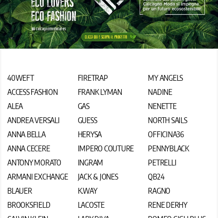
40WEFT
FIRETRAP
MY ANGELS
ACCESS FASHION
FRANK LYMAN
NADINE
ALEA
GAS
NENETTE
ANDREA VERSALI
GUESS
NORTH SAILS
ANNA BELLA
HERYSA
OFFICINA36
ANNA CECERE
IMPERO COUTURE
PENNYBLACK
ANTONY MORATO
INGRAM
PETRELLI
ARMANI EXCHANGE
JACK & JONES
QB24
BLAUER
K.WAY
RAGNO
BROOKSFIELD
LACOSTE
RENE DERHY