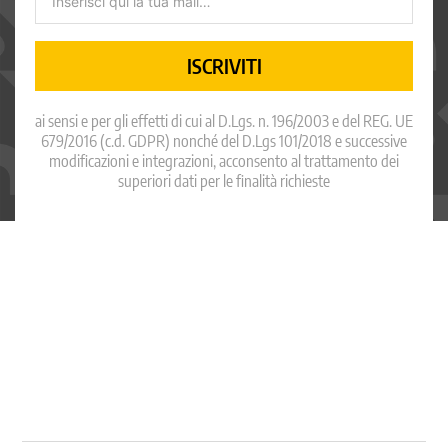
ISCRIVITI
ai sensi e per gli effetti di cui al D.Lgs. n. 196/2003 e del REG. UE
679/2016 (c.d. GDPR) nonché del D.Lgs 101/2018 e successive
modificazioni e integrazioni, acconsento al trattamento dei
superiori dati per le finalità richieste