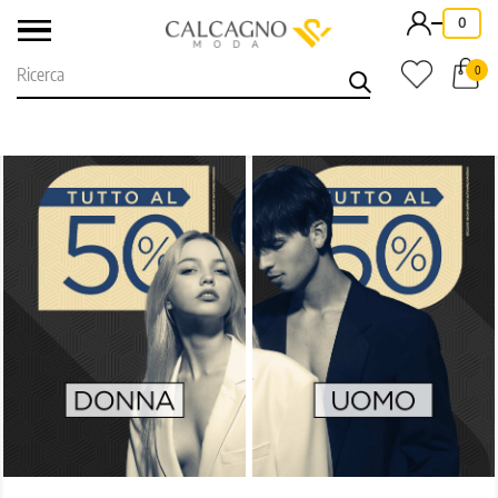
-
0
0