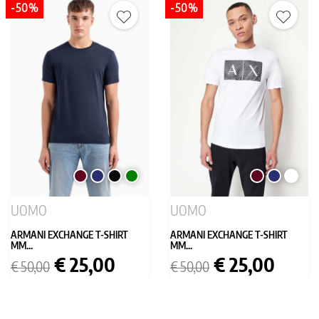
-50%
-50%
BORDEAUX
BLU
NERO
VERDE
BORDEAUX
BLU
BIANC
SCURO
SCURO
UOMO
UOMO
ARMANI EXCHANGE T-SHIRT
ARMANI EXCHANGE T-SHIRT
MM...
MM...
Prezzo
Prezzo
Prezzo
Prezzo
€ 25,00
€ 25,00
€ 50,00
€ 50,00
base
base