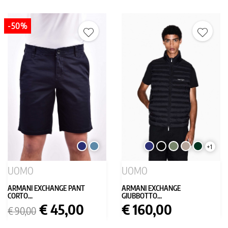
-50%
BLU
AVIO
BLU
NERO
VERDE
TORTORA
VERDE
+1
SCURO
SCURO
MILITARE
SCURO
UOMO
UOMO
ARMANI EXCHANGE PANT
ARMANI EXCHANGE
CORTO...
GIUBBOTTO...
Prezzo
Prezzo
Prezzo
€ 45,00
€ 160,00
€ 90,00
base