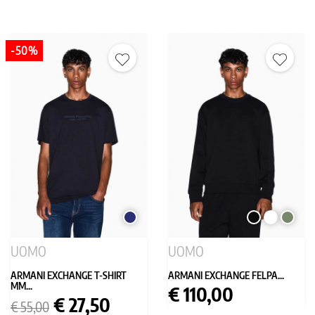
-50%
BLU
NERO
BIANCO
VERDE
SCURO
MILITA
UOMO
UOMO
ARMANI EXCHANGE T-SHIRT
ARMANI EXCHANGE FELPA...
MM...
Prezzo
€ 110,00
Prezzo
Prezzo
€ 27,50
€ 55,00