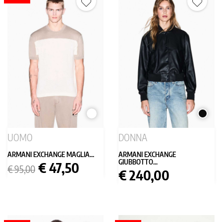
BIANCO
NERO
UOMO
DONNA
ARMANI EXCHANGE MAGLIA...
ARMANI EXCHANGE
GIUBBOTTO...
Prezzo
Prezzo
€ 47,50
€ 95,00
Prezzo
€ 240,00
base