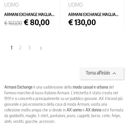
UOMO
UOMO
ARMANI EXCHANGE MAGLIA...
ARMANI EXCHANGE MAGLIA...
Prezzo
Prezzo
Prezzo
€ 80,00
€ 130,00
€ 160,00
base
1
2
3


Torna all'inizio
Armani Exchange
è una suddivisione della
moda casual e urbana
del
famoso marchio di lusso italiano Armani. L'etichetta è stata creata nel
1991 e si concentra principalmente su un pubblico giovane. AX il brand più
giovanile e più economico della casa di moda Armani, vanta una
collezione molto ampia che si divide in
AX uomo
e
AX donna
ed è formata
da giubbotti, maglie, t-shirt, pantaloni, jeans, cappelli, borse, cinte, felpe,
abiti, vestiti, giacche, accessori.