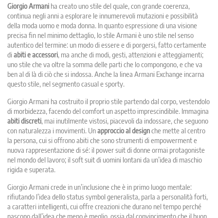
Giorgio Armani
ha creato uno stile del quale, con grande coerenza,
continua negli anni a esplorare le innumerevoli mutazioni e possibilità
della moda uomo e moda donna. In quanto espressione di una visione
precisa fin nel minimo dettaglio, lo stile Armani è uno stile nel senso
autentico del termine: un modo di essere e di porgersi, fatto certamente
di
abiti e accessori
, ma anche di modi, gesti, attenzioni e atteggiamenti;
uno stile che va oltre la somma delle parti che lo compongono, e che va
ben al di là di ciò che si indossa. Anche la linea Armani Exchange incarna
questo stile, nel segmento casual e sporty.
Giorgio Armani ha costruito il proprio stile partendo dal corpo, vestendolo
di morbidezza, facendo del comfort un aspetto imprescindibile. Immagina
abiti discreti
, mai inutilmente vistosi, piacevoli da indossare, che seguono
con naturalezza i movimenti. Un
approccio al design
che mette al centro
la persona, cui si offrono abiti che sono strumenti di empowerment e
nuova rappresentazione di sé: il power suit di donne ormai protagoniste
nel mondo del lavoro; il soft suit di uomini lontani da un’idea di maschio
rigida e superata.
Giorgio Armani crede in un’inclusione che è in primo luogo mentale:
rifiutando l’idea dello status symbol generalista, parla a personalità forti,
a caratteri intelligenti, cui offre creazioni che durano nel tempo perché
nascono dall’idea che meno è meglio, ossia dal convincimento che il buon