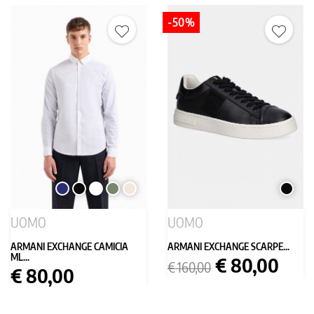
-50%
BLU
NERO
BIANCO
VERDE
PANNA
NERO
SCURO
MILITARE
UOMO
UOMO
ARMANI EXCHANGE CAMICIA
ARMANI EXCHANGE SCARPE...
ML...
Prezzo
Prezzo
€ 80,00
€ 160,00
Prezzo
€ 80,00
base