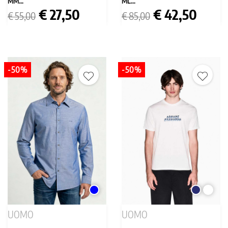
MM...
ML...
Prezzo
Prezzo
Prezzo
Prezzo
€ 27,50
€ 42,50
€ 55,00
€ 85,00
base
base
-50%
-50%
BLU
BLU
BIANC
SCURO
UOMO
UOMO