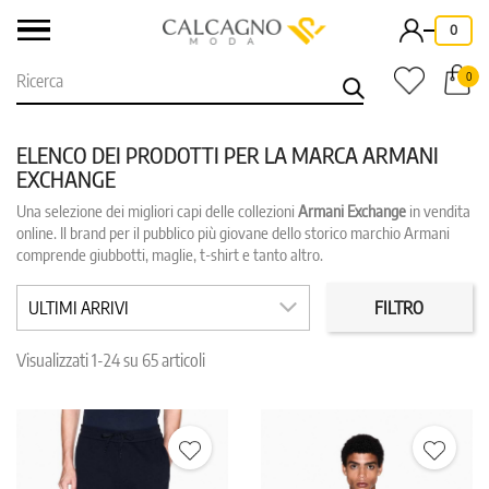
-
0
0
ELENCO DEI PRODOTTI PER LA MARCA ARMANI
EXCHANGE
Una selezione dei migliori capi delle collezioni
Armani Exchange
in vendita
CATEGORIE
PREZZO
online. Il brand per il pubblico più giovane dello storico marchio Armani
comprende giubbotti, maglie, t-shirt e tanto altro.
COLORE
TAGLIA
ULTIMI ARRIVI
FILTRO
IN PROMO
REPARTO
Visualizzati 1-24 su 65 articoli