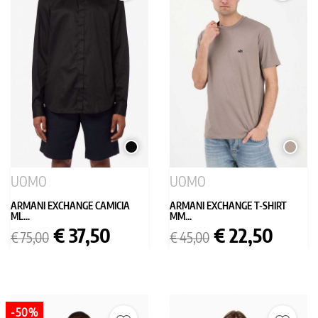
NERO
TORTO
UOMO
UOMO
ARMANI EXCHANGE CAMICIA
ARMANI EXCHANGE T-SHIRT
ML...
MM...
Prezzo
Prezzo
Prezzo
Prezzo
€ 37,50
€ 22,50
€ 75,00
€ 45,00
base
base
-50%