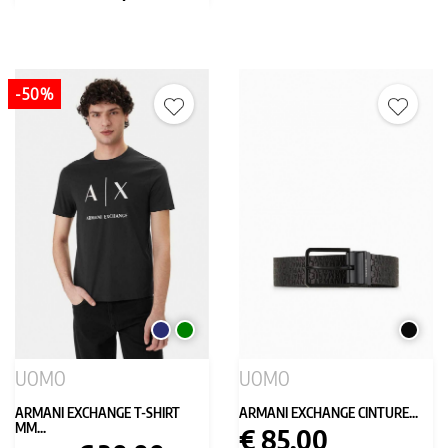
base
-50%
BLU
VERDE
NERO
SCURO
UOMO
UOMO
ARMANI EXCHANGE T-SHIRT
ARMANI EXCHANGE CINTURE...
MM...
Prezzo
€ 85,00