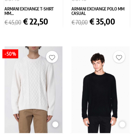
ARMANI EXCHANGE T-SHIRT
ARMANI EXCHANGE POLO MM
MM...
CASUAL
Prezzo
Prezzo
Prezzo
Prezzo
€ 22,50
€ 35,00
€ 45,00
€ 70,00
base
base
-50%
BIANCO
BIANC