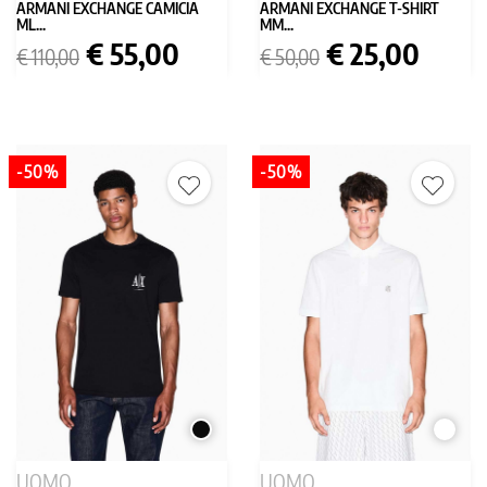
ARMANI EXCHANGE CAMICIA
ARMANI EXCHANGE T-SHIRT
ML...
MM...
Prezzo
Prezzo
Prezzo
Prezzo
€ 55,00
€ 25,00
€ 110,00
€ 50,00
base
base
-50%
-50%
NERO
BIANC
UOMO
UOMO