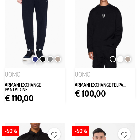
BLU
NERO
GRIGIO
TORTORA
NERO
BIANCO
TORTO
SCURO
MEDIO
UOMO
UOMO
ARMANI EXCHANGE
ARMANI EXCHANGE FELPA...
PANTALONE...
Prezzo
€ 100,00
Prezzo
€ 110,00
-50%
-50%