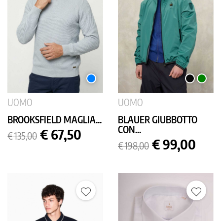
AZZURRO
NERO
VERDE
UOMO
UOMO
BROOKSFIELD MAGLIA...
BLAUER GIUBBOTTO
CON...
Prezzo
Prezzo
€ 67,50
€ 135,00
base
Prezzo
Prezzo
€ 99,00
€ 198,00
base