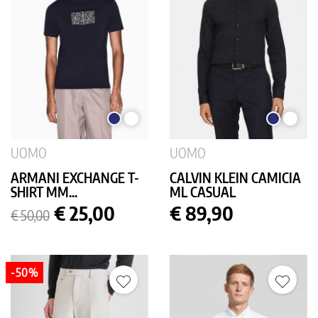
BLU
BIANCO
BLU
BIANC
SCURO
SCURO
UOMO
UOMO
ARMANI EXCHANGE T-
CALVIN KLEIN CAMICIA
SHIRT MM...
ML CASUAL
Prezzo
Prezzo
Prezzo
€ 25,00
€ 89,90
€ 50,00
base
-50%