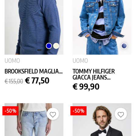
BLU
BEIGE
MEDI
MEDIO
USED
UOMO
UOMO
BROOKSFIELD MAGLIA...
TOMMY HILFIGER
GIACCA JEANS...
Prezzo
Prezzo
€ 77,50
€ 155,00
base
Prezzo
€ 99,90
-50%
-50%