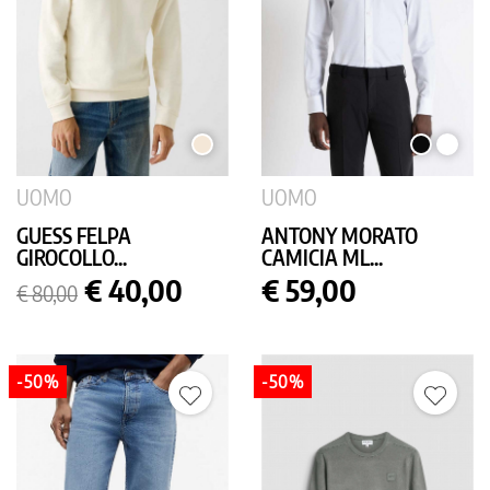
PANNA
NERO
BIANC
UOMO
UOMO
GUESS FELPA
ANTONY MORATO
GIROCOLLO...
CAMICIA ML...
Prezzo
Prezzo
Prezzo
€ 40,00
€ 59,00
€ 80,00
base
-50%
-50%