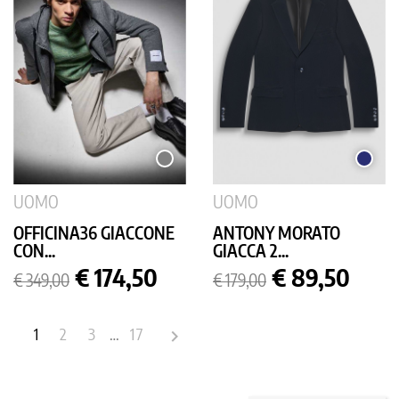
GRIGIO
BLU
MEDIO
SCURO
UOMO
UOMO
OFFICINA36 GIACCONE
ANTONY MORATO
CON...
GIACCA 2...
Prezzo
Prezzo
Prezzo
Prezzo
€ 174,50
€ 89,50
€ 349,00
€ 179,00
base
base
1
2
3
…
17
