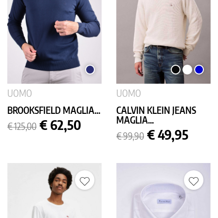
BLU
NERO
BIANCO
BLU
SCURO
MEDIO
UOMO
UOMO
BROOKSFIELD MAGLIA...
CALVIN KLEIN JEANS
MAGLIA...
Prezzo
Prezzo
€ 62,50
€ 125,00
base
Prezzo
Prezzo
€ 49,95
€ 99,90
base