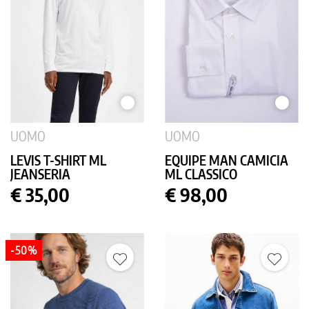
BIANCO
BIANC
UOMO
UOMO
LEVIS T-SHIRT ML
EQUIPE MAN CAMICIA
JEANSERIA
ML CLASSICO
Prezzo
Prezzo
€ 35,00
€ 98,00
-50%