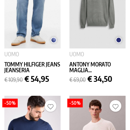
MEDIUM
BLU
USED
SCURO
UOMO
UOMO
TOMMY HILFIGER JEANS
ANTONY MORATO
JEANSERIA
MAGLIA...
Prezzo
Prezzo
Prezzo
Prezzo
€ 54,95
€ 34,50
€ 109,90
€ 69,00
base
base
-50%
-50%