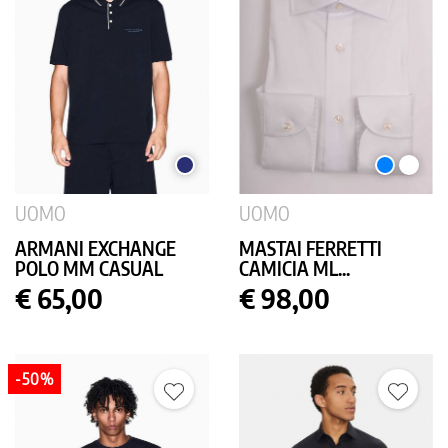
BLU
AZZURRO
BIANC
SCURO
UOMO
UOMO
ARMANI EXCHANGE
MASTAI FERRETTI
POLO MM CASUAL
CAMICIA ML...
Prezzo
Prezzo
€ 65,00
€ 98,00
-50%