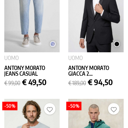
LIGHT
NERO
USED
UOMO
UOMO
ANTONY MORATO
ANTONY MORATO
JEANS CASUAL
GIACCA 2...
Prezzo
Prezzo
Prezzo
Prezzo
€ 49,50
€ 94,50
€ 99,00
€ 189,00
base
base
-50%
-50%