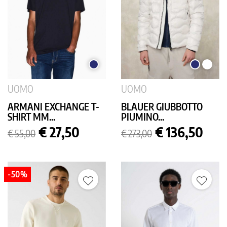
BLU
BLU
BIANC
SCURO
SCURO
UOMO
UOMO
ARMANI EXCHANGE T-
BLAUER GIUBBOTTO
SHIRT MM...
PIUMINO...
Prezzo
Prezzo
Prezzo
Prezzo
€ 27,50
€ 136,50
€ 55,00
€ 273,00
base
base
-50%