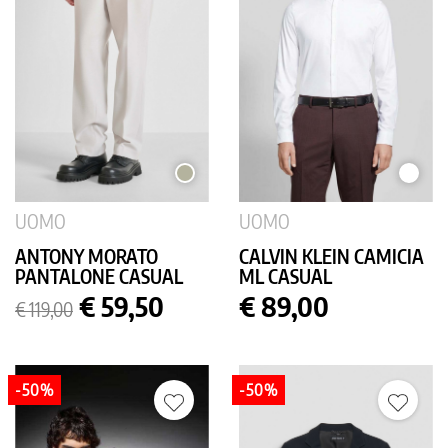
MASTICE
BIANC
UOMO
UOMO
ANTONY MORATO
CALVIN KLEIN CAMICIA
PANTALONE CASUAL
ML CASUAL
Prezzo
Prezzo
Prezzo
€ 59,50
€ 89,00
€ 119,00
base
-50%
-50%