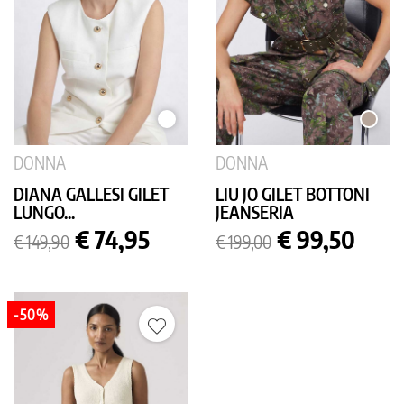
BIANCO
TORTO
DONNA
DONNA
DIANA GALLESI GILET
LIU JO GILET BOTTONI
LUNGO...
JEANSERIA
Prezzo
Prezzo
Prezzo
Prezzo
€ 74,95
€ 99,50
€ 149,90
€ 199,00
base
base
-50%