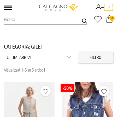
-
0
0
CATEGORIA: GILET
MARCHI
PREZZO
ULTIMI ARRIVI
FILTRO
Visualizzati 1-5 su 5 articoli
COLORE
TAGLIA
-50%
IN PROMO
REPARTO