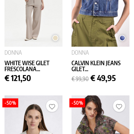
SABBIA
MEDI
USED
DONNA
DONNA
WHITE WISE GILET
CALVIN KLEIN JEANS
FRESCOLANA...
GILET...
Prezzo
Prezzo
Prezzo
€ 121,50
€ 49,95
€ 99,90
base
-50%
-50%