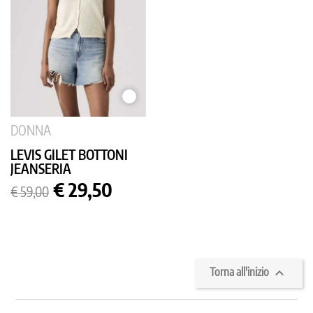
BIANCO
DONNA
LEVIS GILET BOTTONI
JEANSERIA
Prezzo
Prezzo
€ 29,50
€ 59,00
base

Torna all'inizio