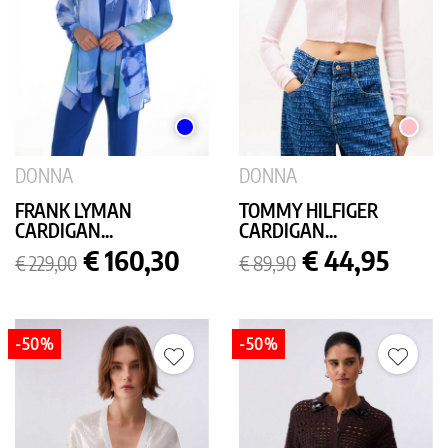
BLU
ROSA
DONNA
DONNA
FRANK LYMAN
TOMMY HILFIGER
CARDIGAN...
CARDIGAN...
Prezzo
Prezzo
Prezzo
Prezzo
€ 160,30
€ 44,95
€ 229,00
€ 89,90
base
base
-50%
-50%