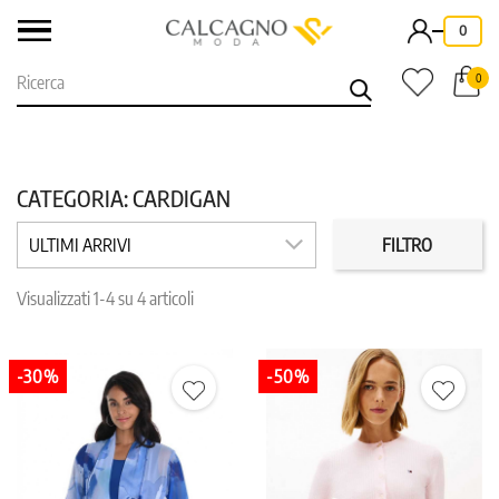
-
0
0
CATEGORIA: CARDIGAN
MARCHI
PREZZO
ULTIMI ARRIVI
FILTRO
Visualizzati 1-4 su 4 articoli
COLORE
TAGLIA
-30%
-50%
IN PROMO
REPARTO