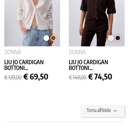
BIANCO
MARRONE
PANNA
MORO
DONNA
DONNA
LIU JO CARDIGAN
LIU JO CARDIGAN
BOTTONI...
BOTTONI...
Prezzo
Prezzo
Prezzo
Prezzo
€ 69,50
€ 74,50
€ 139,00
€ 149,00
base
base

Torna all'inizio