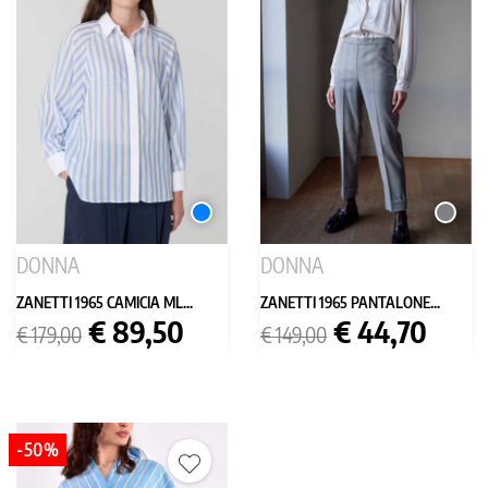
AZZURRO
GRIGIO
MEDIO
DONNA
DONNA
ZANETTI 1965 CAMICIA ML...
ZANETTI 1965 PANTALONE...
Prezzo
Prezzo
Prezzo
Prezzo
€ 89,50
€ 44,70
€ 179,00
€ 149,00
base
base
-50%