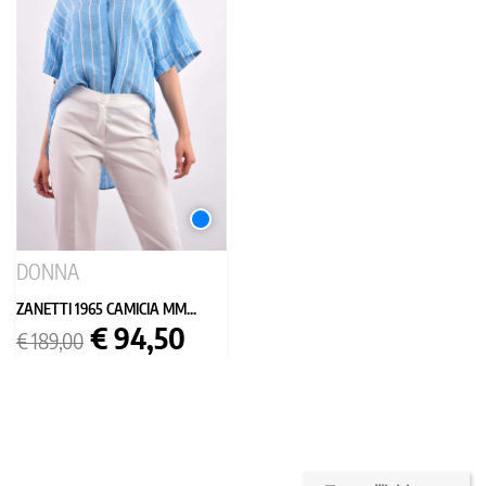
AZZURRO
DONNA
ZANETTI 1965 CAMICIA MM...
Prezzo
Prezzo
€ 94,50
€ 189,00
base