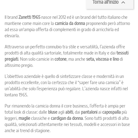

Torna all'inizio
Il brand
Zanetti 1965
nasce nel 2012 ed è un brand del tutto italiano che
mantiene come main core la
camicia da donna
proponendo però attorno
ad essa un'ampia offerta di complementi in grado di arricchirla ed
elevarla.
Attraverso un perfetto connubio tra stile e versatilità, l’azienda offre
prodotti di alta qualità sartoriale, totalmente made in Italy e dai
tessuti
pregiati
. Non solo camicie in
cotone
, ma anche
seta, viscosa e lino
di
altissimo pregio.
L’obiettivo aziendale è quello di sintetizzare classe e modernità in un
prodotto eccellente, con la certezza che il “saper fare una camicia” è
un’abilità che solo l’esperienza può regalare. L’azienda nasce infatti nel
lontano 1965.
Pur rimanendo la camicia donna il core business, l’offerta è ampia per
total look di classe: dalle
bluse
agli
abiti
, dai
pantaloni
ai
capospalla
più
leggeri,
maglie
classiche e
cardigan da donna
. Sono tutti prodotti di alta
qualità, selezionati attentamente nei tessuti, modelli e accessori in base
anche ai trend di stagione.