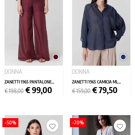
BORDEAUX
BLU
SCURO
DONNA
DONNA
ZANETTI 1965 PANTALONE...
ZANETTI 1965 CAMICIA ML...
Prezzo
Prezzo
Prezzo
Prezzo
€ 99,00
€ 79,50
€ 198,00
€ 159,00
base
base
-50%
-70%