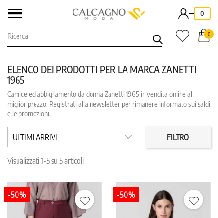
-
0
0
ELENCO DEI PRODOTTI PER LA MARCA ZANETTI
1965
Camice ed abbigliamento da donna Zanetti 1965 in vendita online al
CLEAR
miglior prezzo. Registrati alla newsletter per rimanere informato sui saldi
categorie: donna
e le promozioni.
CATEGORIE
PREZZO
ULTIMI ARRIVI
FILTRO
COLORE
TAGLIA
Visualizzati 1-5 su 5 articoli
IN PROMO
REPARTO
-50%
-50%