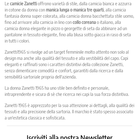
Le
camicie Zanetti
offrono varietà di stile, dalla camicia bianca e azzurra
in cotone da donna con
manica lunga o manica tre quarti
, alla camicia
fantasia donna super colorata, alla camicia donna bacchettata stile uomo,
fino ad arrivare alla camicia in lino con
collo coreana
o italiano, alla
camicia donna elegante in pizzo o georgette di seta da abbinare ad un
pantalone in tessuto elegante, fino alla blusa sotto giacca in raso di seta
in tutti i colori.
Zanetti1965 si rivolge ad un target femminile molto attento non solo al
design ma anche alla qualità del tessuto e alla vestibilità del capo. Capi
eleganti e raffinati sono i caratteri distintivi della collezione Zanetti,
senza dimenticare comodità e confort, garantiti dalla ricerca e dalla
sensibilità sartoriale propria dell'azienda.
La donna Zanetti 1965 ha uno stile ben definito e personale,
intraprendente e sicura di sè che ricerca nei capi la sua forza distintiva.
Zanetti 1965 è apprezzato per la sua attenzione ai dettagli, alla qualità dei
tessuti e alla precisione della sartoria. Il marchio è stato spesso associato
a un'estetica classica e sofisticata.
Iscriviti alla nostra Newsletter