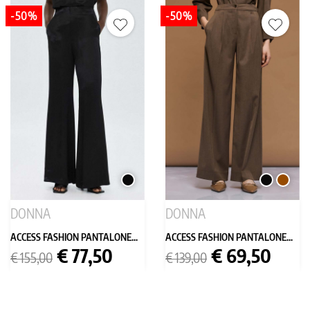
-50%
-50%
NERO
NERO
MARR
DONNA
DONNA
ACCESS FASHION PANTALONE...
ACCESS FASHION PANTALONE...
Prezzo
Prezzo
Prezzo
Prezzo
€ 77,50
€ 69,50
€ 155,00
€ 139,00
base
base