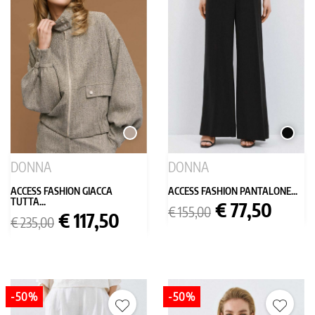
TORTORA
NERO
DONNA
DONNA
ACCESS FASHION GIACCA
ACCESS FASHION PANTALONE...
TUTTA...
Prezzo
Prezzo
€ 77,50
€ 155,00
Prezzo
Prezzo
€ 117,50
base
€ 235,00
base
-50%
-50%