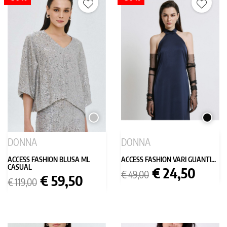
ARGENTO
NERO
DONNA
DONNA
ACCESS FASHION BLUSA ML
ACCESS FASHION VARI GUANTI...
CASUAL
Prezzo
Prezzo
€ 24,50
€ 49,00
Prezzo
Prezzo
€ 59,50
base
€ 119,00
base