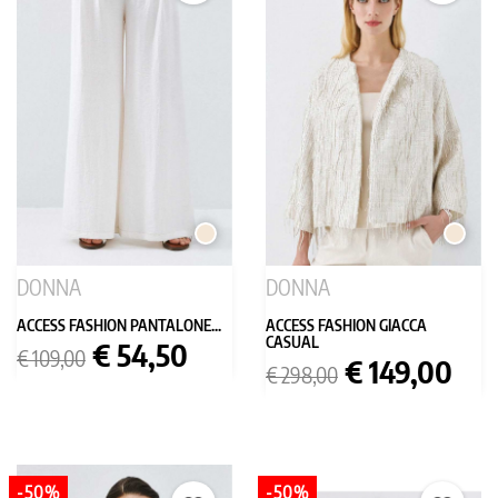
PANNA
PANNA
DONNA
DONNA
ACCESS FASHION PANTALONE...
ACCESS FASHION GIACCA
CASUAL
Prezzo
Prezzo
€ 54,50
€ 109,00
Prezzo
Prezzo
€ 149,00
base
€ 298,00
base
-50%
-50%