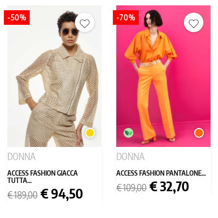
-50%
-70%
ORO
ARANC
DONNA
DONNA
ACCESS FASHION GIACCA
ACCESS FASHION PANTALONE...
TUTTA...
Prezzo
Prezzo
€ 32,70
€ 109,00
Prezzo
Prezzo
€ 94,50
base
€ 189,00
base