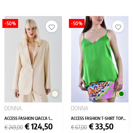
-50%
-50%
BEIGE
VERDE
DONNA
DONNA
ACCESS FASHION GIACCA 1...
ACCESS FASHION T-SHIRT TOP...
Prezzo
Prezzo
Prezzo
Prezzo
€ 124,50
€ 33,50
€ 249,00
€ 67,00
base
base