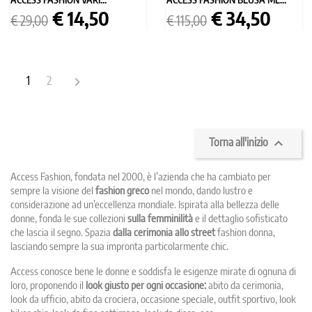
Prezzo
Prezzo
Prezzo
Prezzo
€ 14,50
€ 34,50
€ 29,00
€ 115,00
base
base
1
2


Torna all'inizio
Access Fashion, fondata nel 2000, è l’azienda che ha cambiato per
sempre la visione del
fashion greco
nel mondo, dando lustro e
considerazione ad un’eccellenza mondiale. Ispirata alla bellezza delle
donne, fonda le sue collezioni
sulla femminilità
e il dettaglio sofisticato
che lascia il segno. Spazia
dalla cerimonia allo street
fashion donna,
lasciando sempre la sua impronta particolarmente chic.
Access conosce bene le donne e soddisfa le esigenze mirate di ognuna di
loro, proponendo il
look giusto per ogni occasione:
abito da cerimonia,
look da ufficio, abito da crociera, occasione speciale, outfit sportivo, look