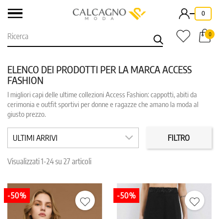
-
0
0
ELENCO DEI PRODOTTI PER LA MARCA ACCESS
FASHION
I migliori capi delle ultime collezioni Access Fashion: cappotti, abiti da
CLEAR
cerimonia e outfit sportivi per donne e ragazze che amano la moda al
categorie: donna
giusto prezzo.
CATEGORIE
PREZZO
ULTIMI ARRIVI
FILTRO
COLORE
TAGLIA
Visualizzati 1-24 su 27 articoli
IN PROMO
REPARTO
-50%
-50%