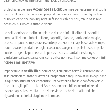
biker chic, look da fine settimana, look da disco, ecc.
Si declina in tre linee
Access, Spell e Eight
; tre linee per esprimere al top le
vaste collezioni che vengono proposte in ogni stagione. Si rivolge ad un
pubblico vario che non inquadra in fasce di età o di stili, ma in base alle
occasioni si rivolge a tutte le donne.
Le collezioni sono molto complete e ricche e infatti, oltre gli essential
come abiti donna, tubini, tailleur, cappotti, giacche, pantaloni e maglie,
access propone sempre diverse interpretazioni dei capi base: ad esempio
puoi trovare il pantalone taglio classico, o cargo, con paillettes, o in pelle,
con le frange o le piume, con le pinces o senza, pantalone skinny o
pantalone palazzo, pantalone con applicazioni ecc. Insomma collezioni
mai
noiose e mai ripetitive
.
Impeccabile la
vestibilità
di ogni capo, il cui punto forte è sicuramente lo
stile particolare, fatto di dettagli inaspettati e tagli innovativi. In ogni caso
i tagli sono studiati per consentire una vestibilità facile e confortevole e
fino alle taglie più alte. I capi Access sono
portabili e comodi
oltre ad
essere capi stilosi. Molta attenzione viene anche data ai trend che
riguardano i colori di stagione e le mode.