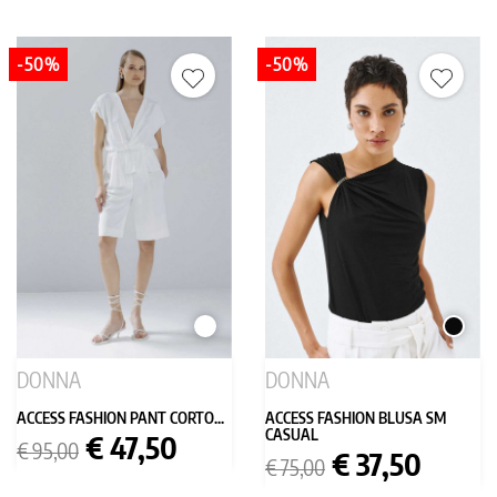
-50%
-50%
BIANCO
NERO
DONNA
DONNA
ACCESS FASHION PANT CORTO...
ACCESS FASHION BLUSA SM
CASUAL
Prezzo
Prezzo
€ 47,50
€ 95,00
Prezzo
Prezzo
€ 37,50
base
€ 75,00
base