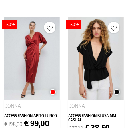
-50%
-50%
ROSSO
NERO
DONNA
DONNA
ACCESS FASHION ABITO LUNGO...
ACCESS FASHION BLUSA MM
CASUAL
Prezzo
Prezzo
€ 99,00
€ 198,00
Prezzo
Prezzo
€ 38,50