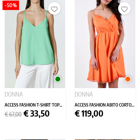
-50%
VERDE
ARANC
DONNA
DONNA
ACCESS FASHION T-SHIRT TOP...
ACCESS FASHION ABITO CORTO...
Prezzo
Prezzo
Prezzo
€ 33,50
€ 119,00
€ 67,00
base