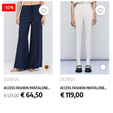
-50%
MARRONE
BIANC
DONNA
DONNA
ACCESS FASHION PANTALONE...
ACCESS FASHION PANTALONE...
Prezzo
Prezzo
Prezzo
€ 64,50
€ 119,00
€ 129,00
base