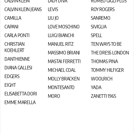
CALVIN KLEIN
LADY DIVA
ROMEO GIGLI PLUS
CALVIN KLEIN JEANS
LEVIS
ROY ROGERS
CAMILLA
LIU JO
SANREMO
CAPANI
LOVE MOSCHINO
SIVIGLIA
CARLA PONTI
LUIGI BIANCHI
SPELL
CHRISTIAN
MANUEL RITZ
TEN WAYS TO BE
KOEHLERT
MASSIMO BRIANI
THE DRESS LONDON
DANTHIENNE
MASTAI FERRETTI
THOMAS PINA
DIANA GALLESI
MICHAEL COAL
TOMMY HILFIGER
EDGERS
MOLLY BRACKEN
WOOLRICH
EIGHT
MONTESANTO
YADA
ELISABETTA DORI
MORO
ZANETTI 1965
EMME MARELLA