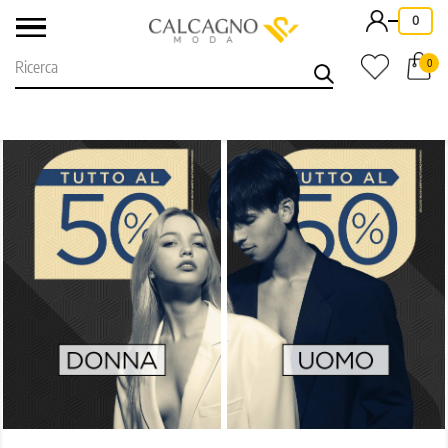
-
0
0