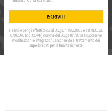
ISCRIVITI
ai sensi e per gli effetti di cui al D.Lgs. n. 196/2003 e del REG. UE
679/2016 (c.d. GDPR) nonché del D.Lgs 101/2018 e successive
modificazioni e integrazioni, acconsento al trattamento dei
superiori dati per le finalità richieste