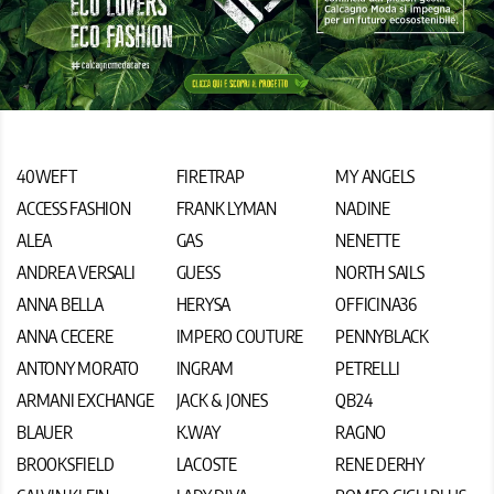
40WEFT
FIRETRAP
MY ANGELS
ACCESS FASHION
FRANK LYMAN
NADINE
ALEA
GAS
NENETTE
ANDREA VERSALI
GUESS
NORTH SAILS
ANNA BELLA
HERYSA
OFFICINA36
ANNA CECERE
IMPERO COUTURE
PENNYBLACK
ANTONY MORATO
INGRAM
PETRELLI
ARMANI EXCHANGE
JACK & JONES
QB24
BLAUER
K.WAY
RAGNO
BROOKSFIELD
LACOSTE
RENE DERHY