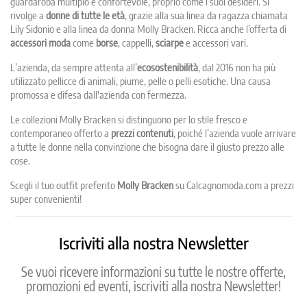
guardaroba multiplo e confortevole, proprio come i suoi desideri. Si
rivolge a
donne di tutte le età
, grazie alla sua linea da ragazza chiamata
Lily Sidonio e alla linea da donna Molly Bracken. Ricca anche l’offerta di
accessori moda
come
borse
, cappelli,
sciarpe
e accessori vari.
L’azienda, da sempre attenta all’
ecosostenibilità
, dal 2016 non ha più
utilizzato pellicce di animali, piume, pelle o pelli esotiche. Una causa
promossa e difesa dall'azienda con fermezza.
Le collezioni Molly Bracken si distinguono per lo stile fresco e
contemporaneo offerto a
prezzi contenuti
, poiché l’azienda vuole arrivare
a tutte le donne nella convinzione che bisogna dare il giusto prezzo alle
cose.
Scegli il tuo outfit preferito
Molly Bracken
su Calcagnomoda.com a prezzi
super convenienti!
Iscriviti alla nostra Newsletter
Se vuoi ricevere informazioni su tutte le nostre offerte,
promozioni ed eventi, iscriviti alla nostra Newsletter!