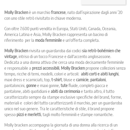
Molly Bracken
è un marchio
francese
, nato dall’ispirazione dagli anni ’20
con uno stile retrò rivisitato in chiave moderna.
Con oltre 7.600 punti vendita in Europa, Stati Uniti, Canada, Oceania,
America Latina e Asia, Molly Bracken rappresenta un bacino di
riferimento per la
moda femminile
e un'offerta completa.
Molly Bracken
rivisita un guardaroba dai codici
sia retrò-bohémien che
vintage
, intriso di un tocco Francese e dall'accento anglosassone.
Dedicata a una donna attiva che cerca una moda decisamente femminile
e responsabile a
prezzi accessibili
,
Molly Bracken
propone collezioni senza
tempo, ricche di temi, modelli, colori e articoli:
abiti corti e abiti lunghi
,
maxi dress e scamiciati, top,
t-shirt
, bluse e
camicie
,
pantaloni
,
pantaloncini,
gonne
e maxi gonne,
tute
fluide, completi giacca e
pantalone, abiti quotidiani e
abiti da cerimonia
e tanto altro, il tutto
caratterizzato sempre da stampe esclusive specifiche del brand, forme,
materiali e colori del tutto caratterizzanti il marchio, per un guardaroba
unico nel suo genere. Tra le caratteristiche di stile, il brand propone
spesso
pizzi e merletti
, tagli molto femminili e stampe romantiche.
Molly bracken accompagna la giornata di una donna alla ricerca di un