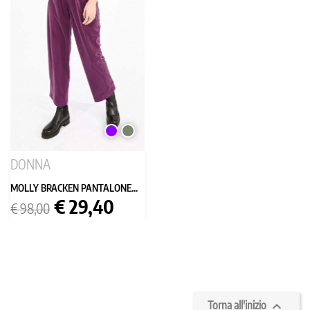
VIOLA
VERDE
MILITARE
DONNA
MOLLY BRACKEN PANTALONE...
Prezzo
Prezzo
€ 29,40
€ 98,00
base

Torna all'inizio