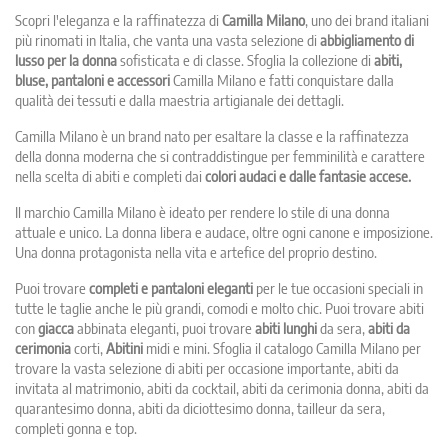
Scopri l'eleganza e la raffinatezza di
Camilla Milano
, uno dei brand italiani
più rinomati in Italia, che vanta una vasta selezione di
abbigliamento di
lusso per la donna
sofisticata e di classe. Sfoglia la collezione di
abiti,
bluse, pantaloni e accessori
Camilla Milano e fatti conquistare dalla
qualità dei tessuti e dalla maestria artigianale dei dettagli.
Camilla Milano è un brand nato per esaltare la classe e la raffinatezza
della donna moderna che si contraddistingue per femminilità e carattere
nella scelta di abiti e completi dai
colori audaci e dalle fantasie accese.
Il marchio Camilla Milano è ideato per rendere lo stile di una donna
attuale e unico. La donna libera e audace, oltre ogni canone e imposizione.
Una donna protagonista nella vita e artefice del proprio destino.
Puoi trovare
completi e pantaloni eleganti
per le tue occasioni speciali in
tutte le taglie anche le più grandi, comodi e molto chic. Puoi trovare abiti
con
giacca
abbinata eleganti, puoi trovare
abiti lunghi
da sera,
abiti da
cerimonia
corti,
Abitini
midi e mini. Sfoglia il catalogo Camilla Milano per
trovare la vasta selezione di abiti per occasione importante, abiti da
invitata al matrimonio, abiti da cocktail, abiti da cerimonia donna, abiti da
quarantesimo donna, abiti da diciottesimo donna, tailleur da sera,
completi gonna e top.