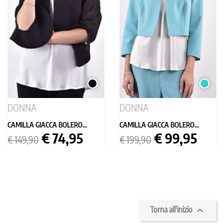
NERO
TURCH
DONNA
DONNA
CAMILLA GIACCA BOLERO...
CAMILLA GIACCA BOLERO...
Prezzo
Prezzo
Prezzo
Prezzo
€ 74,95
€ 99,95
€ 149,90
€ 199,90
base
base

Torna all'inizio