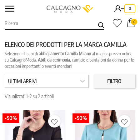
-
0
0
ELENCO DEI PRODOTTI PER LA MARCA CAMILLA
Selezione di capi di
abbigliamento Camilla Milano
al miglior prezzo online
CATEGORIE
PREZZO
su CalcagnoModa.
Abiti da cerimonia
, camicie e pantaloni da donna per le
occasioni importanti o eventi mondani
COLORE
TAGLIA
ULTIMI ARRIVI
FILTRO
IN PROMO
REPARTO
Visualizzati 1-2 su 2 articoli
-50%
-50%