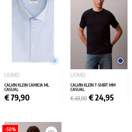
CELESTE
BLU
SCURO
UOMO
UOMO
CALVIN KLEIN CAMICIA ML
CALVIN KLEIN T-SHIRT MM
CASUAL
CASUAL
Prezzo
Prezzo
Prezzo
€ 79,90
€ 24,95
€ 49,90
base
-50%