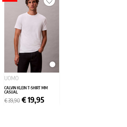
BIANCO
UOMO
CALVIN KLEIN T-SHIRT MM
CASUAL
Prezzo
Prezzo
€ 19,95
€ 39,90
base