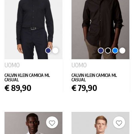
BLU
BIANCO
BLU
NERO
AZZURRO
BIANC
SCURO
SCURO
UOMO
UOMO
CALVIN KLEIN CAMICIA ML
CALVIN KLEIN CAMICIA ML
CASUAL
CASUAL
Prezzo
Prezzo
€ 89,90
€ 79,90