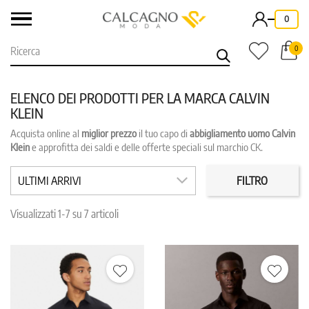
-
0
0
ELENCO DEI PRODOTTI PER LA MARCA CALVIN
KLEIN
Acquista online al
miglior prezzo
il tuo capo di
abbigliamento uomo Calvin
CATEGORIE
PREZZO
Klein
e approfitta dei saldi e delle offerte speciali sul marchio CK.
ULTIMI ARRIVI
FILTRO
COLORE
TAGLIA
Visualizzati 1-7 su 7 articoli
IN PROMO
REPARTO