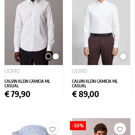
NERO
BIANCO
BIANC
UOMO
UOMO
CALVIN KLEIN CAMICIA ML
CALVIN KLEIN CAMICIA ML
CASUAL
CASUAL
Prezzo
Prezzo
€ 79,90
€ 89,00
-50%