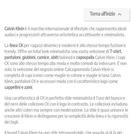

Torna all'inizio
Calvin Klein
è il marchio internazionale di lifestyle che rappresenta ideali
audaci e progressisti attraverso un’estetica accattivante e minimalista.
La
linea CK
per ragazzi dinamici e moderni è allo stesso tempo fashion e
trendy. Offre un total look minimalista: una vasta selezione di
T-shirt
,
pantaloni
,
giubbini
,
camice
,
abiti
tailored e
capospalla
Calvin Klein. I capi
CK sono allo stesso tempo alla moda e molto comodi da indossare. E non
solo, la selezione del negozio online Calcagnomoda Calvin Klein si
completa di capi iconici come maglie in cotone e maglie in lana Calvin
Klein, pantaloni CK e accessori moda con il caratteristico logo come
cappellini e zaini
.
Una caratteristica di CK in perfetto stile minimalista è l’uso del bianco e
del nero delle collezioni CK con il logo in contrasto. Le collezioni includono
anche altri colori ma sempre con moderazione. Lo stile è quasi unisex e le
creazioni di Klein si distinguono per la semplicità della linea e la rigorosità
dei tagli.
Il brand Calvin Klein ha uno stile intramontabile, che guarda al di là del