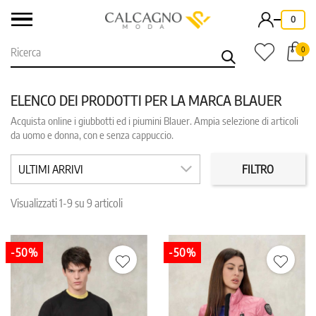
-
0
0
ELENCO DEI PRODOTTI PER LA MARCA BLAUER
Acquista online i giubbotti ed i piumini Blauer. Ampia selezione di articoli
CATEGORIE
PREZZO
da uomo e donna, con e senza cappuccio.
ULTIMI ARRIVI
FILTRO
COLORE
TAGLIA
Visualizzati 1-9 su 9 articoli
IN PROMO
REPARTO
-50%
-50%