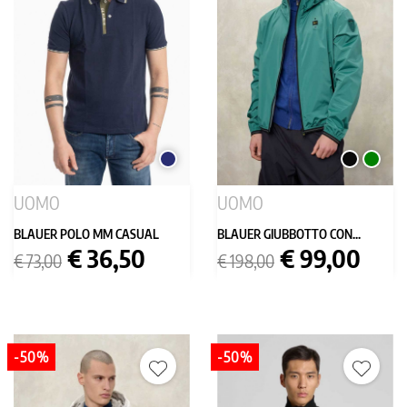
BLU
NERO
VERDE
SCURO
UOMO
UOMO
BLAUER POLO MM CASUAL
BLAUER GIUBBOTTO CON...
Prezzo
Prezzo
Prezzo
Prezzo
€ 36,50
€ 99,00
€ 73,00
€ 198,00
base
base
-50%
-50%