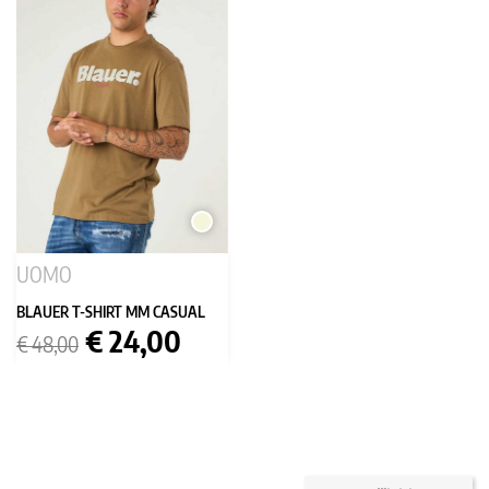
BEIGE
UOMO
BLAUER T-SHIRT MM CASUAL
Prezzo
Prezzo
€ 24,00
€ 48,00
base