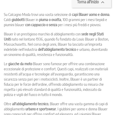

Torna all'inizio
Su Calcagno Moda trovi una vasta selezione di
capi Blauer uomo e donna
.
Caldi
giubbotti
Blauer in
piuma o ovatta
, 100 grammi per i mesi tiepidi e
piumini blauer
con cappuccio o senza
per i mesi più freddi e piovosi.
Blauer è un prestigioso marchio di abbigliamento con
sede negli Stati
Uniti
nato nel lontano 1936, quando fu fondato da Louis Blauer a Boston,
Massachusetts. Nel corso degli anni, Blauer ha lasciato un'impronta
indelebile nell'industria
dell'abbigliamento tecnico
e urbano, diventando
un sinonimo di qualità, resistenza e funzionalità.
Le
giacche da moto
Blauer sono famose per offrire una combinazione
eccezionale di protezione e comfort. Questi capi, realizzati con materiali
resistenti all'acqua e tecnologie all'avanguardia, garantiscono una
sicurezza senza pari per i motociclisti. Inoltre, Blauer è un partner di
fiducia per le forze dell'ordine, offrendo abbigliamento su misura che
rispetta i più elevati standard di qualità e funzionalità, indossato da
polizia e vigili del fuoco in tutto il mondo.
Oltre
all'abbigliamento tecnico
, Blauer offre una vasta gamma di capi di
abbigliamento
urbano e sportswear
. I giubbini per uomo e donna Blauer
sono conosciuti per offrire comfort ed eleganza, ed i piumini Blauer