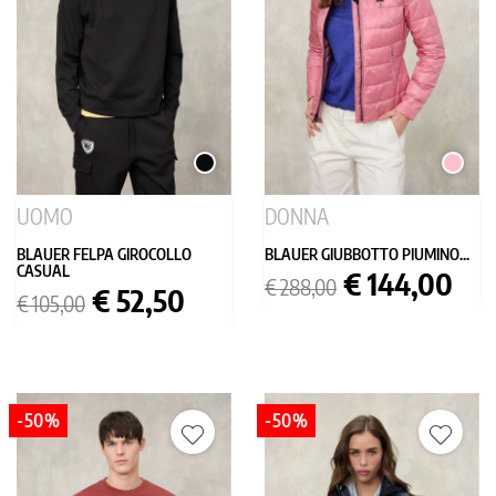
NERO
ROSA
UOMO
DONNA
BLAUER FELPA GIROCOLLO
BLAUER GIUBBOTTO PIUMINO...
CASUAL
Prezzo
Prezzo
€ 144,00
€ 288,00
Prezzo
Prezzo
€ 52,50
base
€ 105,00
base
-50%
-50%