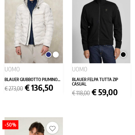
BLU
BIANCO
NERO
SCURO
UOMO
UOMO
BLAUER GIUBBOTTO PIUMINO...
BLAUER FELPA TUTTA ZIP
CASUAL
Prezzo
Prezzo
€ 136,50
€ 273,00
Prezzo
Prezzo
€ 59,00
base
€ 118,00
base
-50%