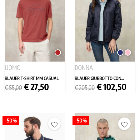
MATTONE
BLU
ROSA
SCURO
UOMO
DONNA
BLAUER T-SHIRT MM CASUAL
BLAUER GIUBBOTTO CON...
Prezzo
Prezzo
Prezzo
Prezzo
€ 27,50
€ 102,50
€ 55,00
€ 205,00
base
base
-50%
-50%