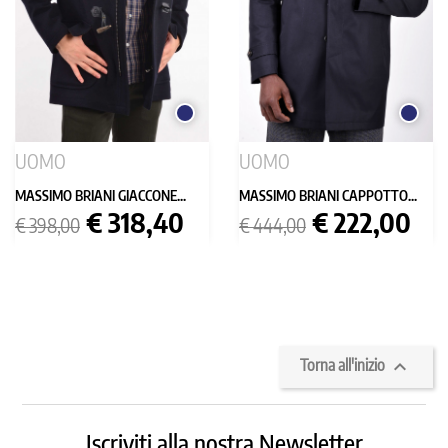
BLU
BLU
SCURO
SCURO
UOMO
UOMO
MASSIMO BRIANI GIACCONE...
MASSIMO BRIANI CAPPOTTO...
Prezzo
Prezzo
Prezzo
Prezzo
€ 318,40
€ 222,00
€ 398,00
€ 444,00
base
base

Torna all'inizio
Iscriviti alla nostra Newsletter