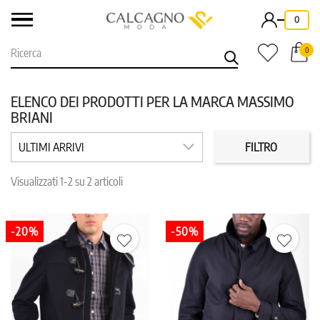
-
0
0
ELENCO DEI PRODOTTI PER LA MARCA MASSIMO
BRIANI
CATEGORIE
PREZZO
ULTIMI ARRIVI
FILTRO
Visualizzati 1-2 su 2 articoli
COLORE
TAGLIA
-20%
-50%
IN PROMO
REPARTO