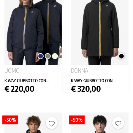
BLU
VERDE
BEIGE
NERO
SCURO
MILITARE
UOMO
DONNA
K.WAY GIUBBOTTO CON...
K.WAY GIUBBOTTO CON...
Prezzo
Prezzo
€ 220,00
€ 320,00
-50%
-50%