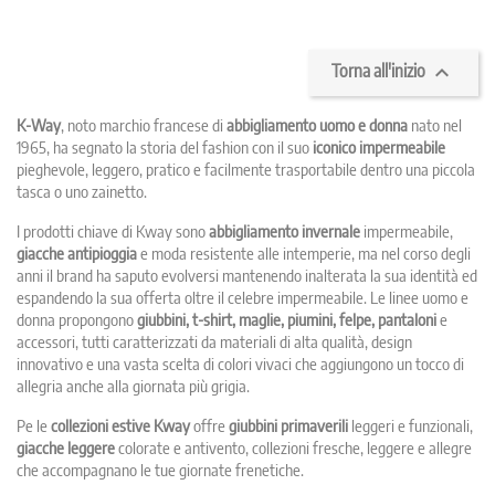

Torna all'inizio
K-Way
, noto marchio francese di
abbigliamento uomo e donna
nato nel
1965, ha segnato la storia del fashion con il suo
iconico impermeabile
pieghevole, leggero, pratico e facilmente trasportabile dentro una piccola
tasca o uno zainetto.
I prodotti chiave di Kway sono
abbigliamento invernale
impermeabile,
giacche antipioggia
e moda resistente alle intemperie, ma nel corso degli
anni il brand ha saputo evolversi mantenendo inalterata la sua identità ed
espandendo la sua offerta oltre il celebre impermeabile. Le linee uomo e
donna propongono
giubbini, t-shirt, maglie, piumini, felpe, pantaloni
e
accessori, tutti caratterizzati da materiali di alta qualità, design
innovativo e una vasta scelta di colori vivaci che aggiungono un tocco di
allegria anche alla giornata più grigia.
Pe le
collezioni estive Kway
offre
giubbini primaverili
leggeri e funzionali,
giacche leggere
colorate e antivento, collezioni fresche, leggere e allegre
che accompagnano le tue giornate frenetiche.