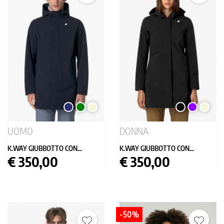
BLU
VERDE
BEIGE
NERO
VIOLA
BEIGE
SCURO
UOMO
DONNA
K.WAY GIUBBOTTO CON...
K.WAY GIUBBOTTO CON...
Prezzo
Prezzo
€ 350,00
€ 350,00
-50%