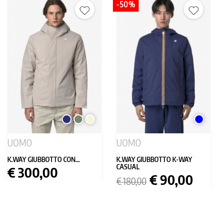
-50%
BLU
VERDE
BEIGE
BLU
SCURO
MILITARE
UOMO
UOMO
K.WAY GIUBBOTTO CON...
K.WAY GIUBBOTTO K-WAY
CASUAL
Prezzo
€ 300,00
Prezzo
Prezzo
€ 90,00
€ 180,00
base