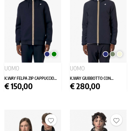
BLU
VERDE
BLU
VERDE
BEIGE
SCURO
SCURO
MILITARE
UOMO
UOMO
K.WAY FELPA ZIP CAPPUCCIO...
K.WAY GIUBBOTTO CON...
Prezzo
Prezzo
€ 150,00
€ 280,00