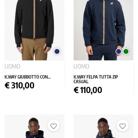
BLU
BLU
VERDE
SCURO
SCURO
UOMO
UOMO
K.WAY GIUBBOTTO CON...
K.WAY FELPA TUTTA ZIP
CASUAL
Prezzo
€ 310,00
Prezzo
€ 110,00