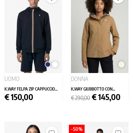
BLU
BIANCO
BEIGE
SCURO
UOMO
DONNA
K.WAY FELPA ZIP CAPPUCCIO...
K.WAY GIUBBOTTO CON...
Prezzo
Prezzo
Prezzo
€ 150,00
€ 145,00
€ 290,00
base
-50%