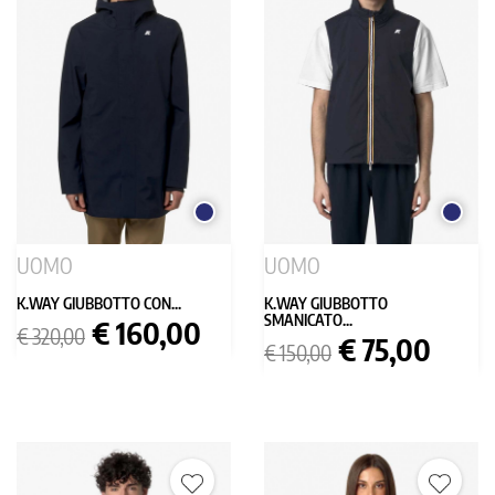
BLU
BLU
SCURO
SCURO
UOMO
UOMO
K.WAY GIUBBOTTO CON...
K.WAY GIUBBOTTO
SMANICATO...
Prezzo
Prezzo
€ 160,00
€ 320,00
Prezzo
Prezzo
€ 75,00
base
€ 150,00
base