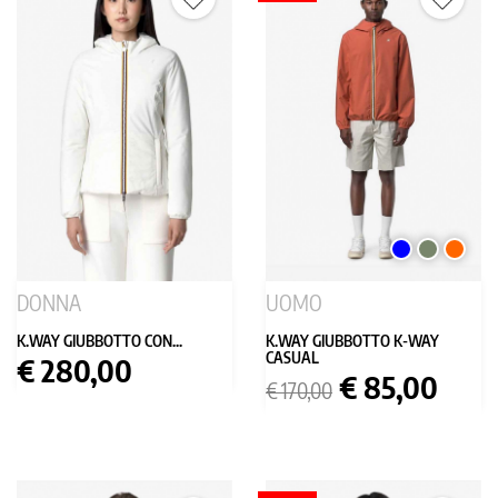
BLU
VERDE
ARANC
MILITARE
DONNA
UOMO
K.WAY GIUBBOTTO CON...
K.WAY GIUBBOTTO K-WAY
CASUAL
Prezzo
€ 280,00
Prezzo
Prezzo
€ 85,00
€ 170,00
base