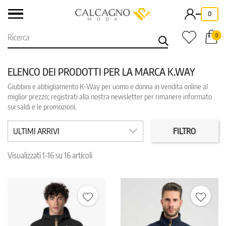
-
0
0
ELENCO DEI PRODOTTI PER LA MARCA K.WAY
Giubbini e abbigliamento K-Way per uomo e donna in vendita online al
CATEGORIE
PREZZO
miglior prezzo; registrati alla nostra newsletter per rimanere informato
sui saldi e le promozioni.
COLORE
TAGLIA
ULTIMI ARRIVI
FILTRO
IN PROMO
REPARTO
Visualizzati 1-16 su 16 articoli