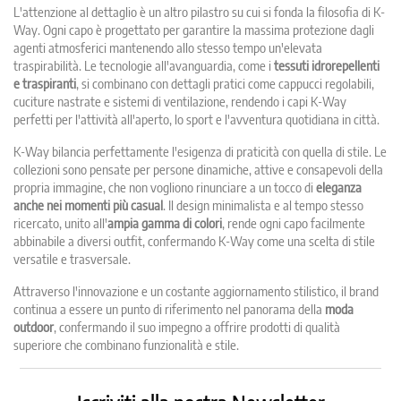
L'attenzione al dettaglio è un altro pilastro su cui si fonda la filosofia di K-
Way. Ogni capo è progettato per garantire la massima protezione dagli
agenti atmosferici mantenendo allo stesso tempo un'elevata
traspirabilità. Le tecnologie all'avanguardia, come i
tessuti idrorepellenti
e traspiranti
, si combinano con dettagli pratici come cappucci regolabili,
cuciture nastrate e sistemi di ventilazione, rendendo i capi K-Way
perfetti per l'attività all'aperto, lo sport e l'avventura quotidiana in città.
K-Way bilancia perfettamente l'esigenza di praticità con quella di stile. Le
collezioni sono pensate per persone dinamiche, attive e consapevoli della
propria immagine, che non vogliono rinunciare a un tocco di
eleganza
anche nei momenti più casual
. Il design minimalista e al tempo stesso
ricercato, unito all'
ampia gamma di colori
, rende ogni capo facilmente
abbinabile a diversi outfit, confermando K-Way come una scelta di stile
versatile e trasversale.
Attraverso l'innovazione e un costante aggiornamento stilistico, il brand
continua a essere un punto di riferimento nel panorama della
moda
outdoor
, confermando il suo impegno a offrire prodotti di qualità
superiore che combinano funzionalità e stile.