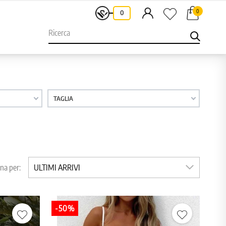
0
-
0
TAGLIA
na per:
ULTIMI ARRIVI
-50%