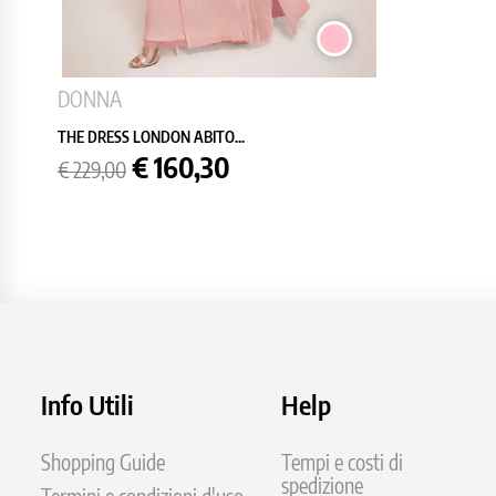
ROSA
DONNA
THE DRESS LONDON ABITO...
Prezzo
Prezzo
€ 160,30
€ 229,00
base
Info Utili
Help
Shopping Guide
Tempi e costi di
spedizione