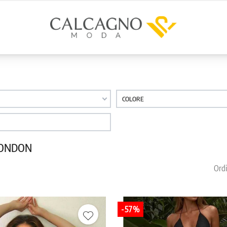
COLORE
 LONDON
Ordi
-57%