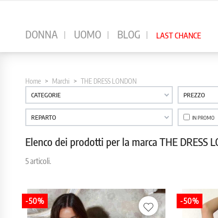
⠀
DONNA
UOMO
BLOG
LAST CHANCE
Home
Marchi
THE DRESS LONDON
CATEGORIE
PREZZO
REPARTO
IN PROMO
Elenco dei prodotti per la marca THE DRESS
5 articoli.
-50%
-50%