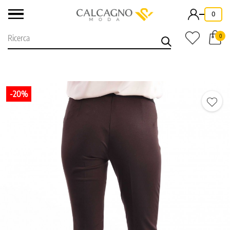
-
0
0
-20%