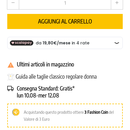
remove
add
AGGIUNGI AL CARRELLO
Ultimi articoli in magazzino

Guida alle taglie classico regolare donna
Consegna Standard:
Gratis*
lun 10.08-mer 12.08
Acquistando questo prodotto ottieni
3
Fashion Coin
del
Valore di 3 Euro