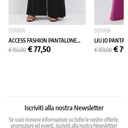
DONNA
DONNA
ACCESS FASHION PANTALONE...
LIU JO PANTAL
Prezzo
Prezzo
Prezzo
Prez
€ 77,50
€ 79
€ 155,00
€ 159,00
base
base
Iscriviti alla nostra Newsletter
Se vuoi ricevere informazioni su tutte le nostre offerte,
promozioni ed eventi, iscriviti alla nostra Newsletter!