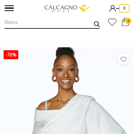
-
0
0
-70%