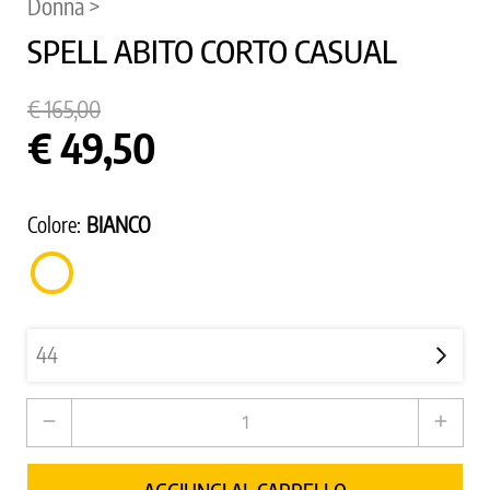
Donna >
SPELL ABITO CORTO CASUAL
€ 165,00
€ 49,50
Colore:
BIANCO
BIANCO
remove
add