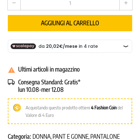
remove
add
AGGIUNGI AL CARRELLO
Ultimi articoli in magazzino

Consegna Standard:
Gratis*
lun 10.08-mer 12.08
Acquistando questo prodotto ottieni
4
Fashion Coin
del
Valore di 4 Euro
Categoria:
DONNA
PANT E GONNE
PANTALONE
,
,