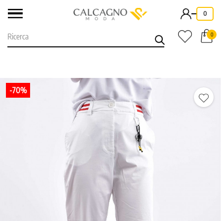
-
0
0
-70%