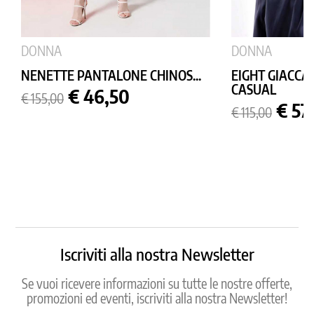
DONNA
DONNA
NENETTE PANTALONE CHINOS...
EIGHT GIACCA
CASUAL
Prezzo
Prezzo
€ 46,50
€ 155,00
base
Prezzo
Prez
€ 57
€ 115,00
base
Iscriviti alla nostra Newsletter
Se vuoi ricevere informazioni su tutte le nostre offerte,
promozioni ed eventi, iscriviti alla nostra Newsletter!