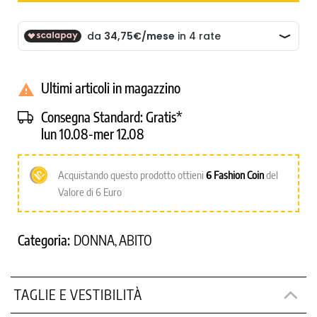
Ultimi articoli in magazzino

Consegna Standard:
Gratis*
lun 10.08-mer 12.08
Acquistando questo prodotto ottieni
6
Fashion Coin
del
Valore di 6 Euro
Categoria:
DONNA
ABITO
,
TAGLIE E VESTIBILITÀ