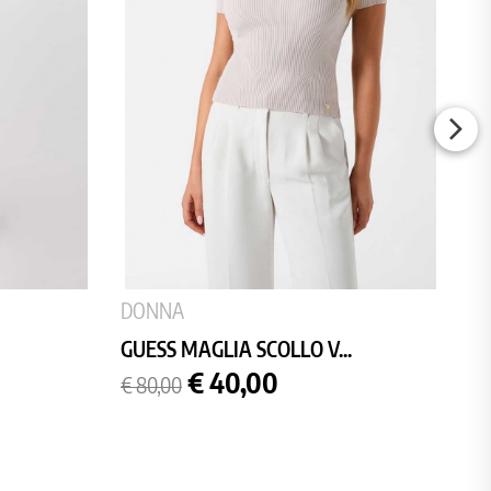
DONNA
GUESS MAGLIA SCOLLO V...
Prezzo
Prezzo
€ 40,00
€ 80,00
base