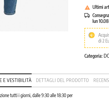
Ultimi ar

Consegna
lun 10.0
Acqui
di 2 E
D
Categoria:
E E VESTIBILITÀ
DETTAGLI DEL PRODOTTO
RECENS
one tutti i giorni, dalle 9:30 alle 18:30 per