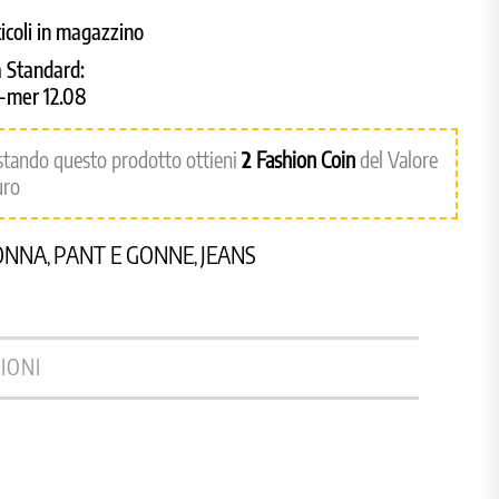
ticoli in magazzino
 Standard:
8-mer 12.08
stando questo prodotto ottieni
2
Fashion Coin
del Valore
uro
ONNA
PANT E GONNE
JEANS
,
,
IONI