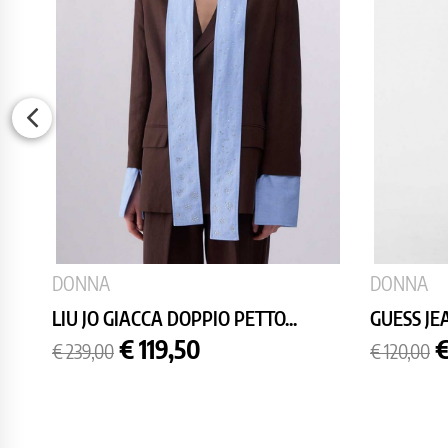
DONNA
DONNA
LIU JO GIACCA DOPPIO PETTO...
GUESS JE
Prezzo
Prezzo
Prezzo
P
€ 119,50
€
€ 239,00
€ 120,00
base
base