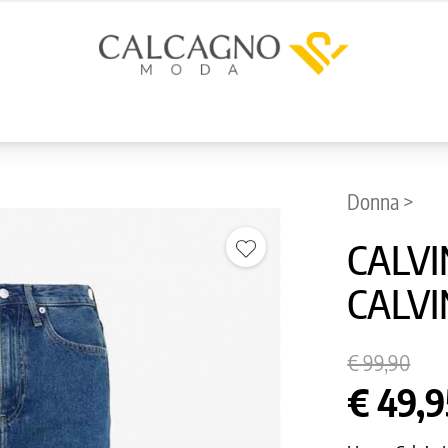
Donna >
CALVI
CALVI
€ 99,90
€ 49,9