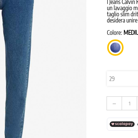
I Jeans Calvin 
un lavaggio me
taglio slim dri
desidera unire
Colore:
MEDI
MEDIUM
USED
remove