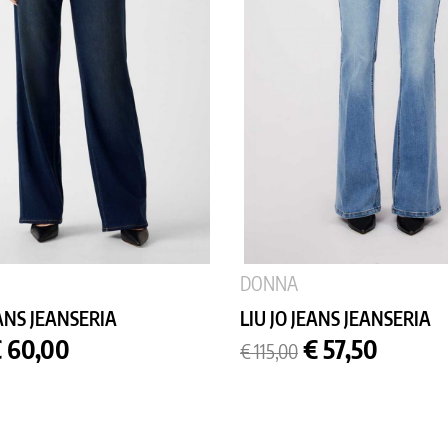
DONNA
ANS JEANSERIA
LIU JO JEANS JEANSERIA
rezzo
Prezzo
Prezzo
 60,00
€ 57,50
€ 115,00
base