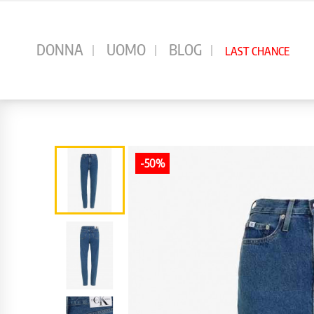
⠀
DONNA
UOMO
BLOG
LAST CHANCE
-50%