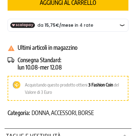
AGGIUNGI AL CARRELLO
Ultimi articoli in magazzino

Consegna Standard:
lun 10.08-mer 12.08
Acquistando questo prodotto ottieni
3
Fashion Coin
del
Valore di 3 Euro
Categoria:
DONNA
ACCESSORI
BORSE
,
,