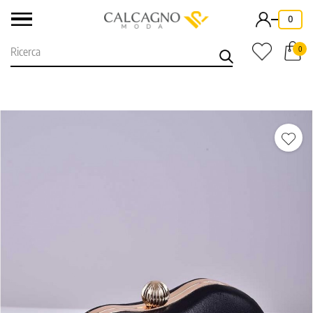
-
0
0