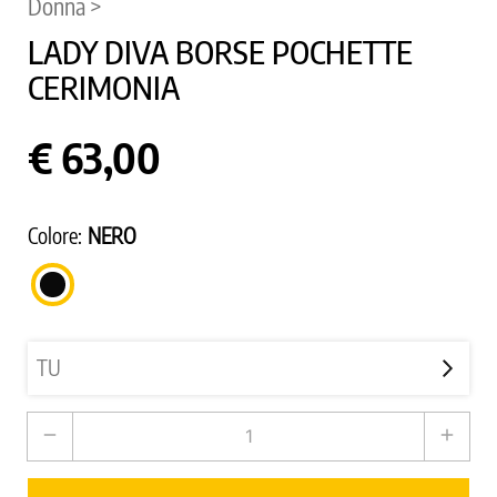
Donna >
LADY DIVA BORSE POCHETTE
CERIMONIA
€ 63,00
Colore:
NERO
NERO
remove
add