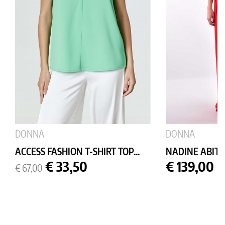
DONNA
DONNA
ACCESS FASHION T-SHIRT TOP...
NADINE ABIT
Prezzo
Prezzo
Prezzo
€ 33,50
€ 139,00
€ 67,00
base