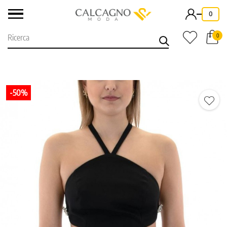
-
0
0
-50%