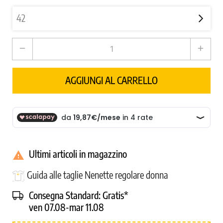
remove
add
AGGIUNGI AL CARRELLO
Ultimi articoli in magazzino

Guida alle taglie Nenette regolare donna
Consegna Standard:
Gratis*
ven 07.08-mar 11.08