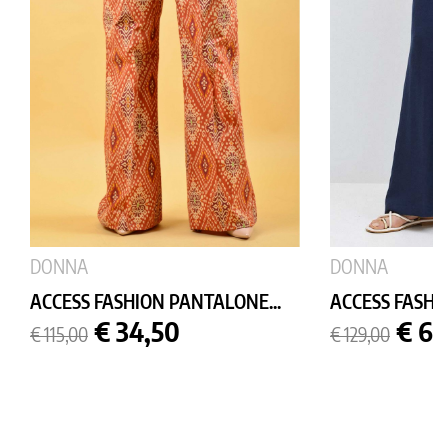
DONNA
DONNA
ACCESS FASHION PANTALONE...
ACCESS FASHI
Prezzo
Prezzo
Prezzo
Prez
€ 34,50
€ 64
€ 115,00
€ 129,00
base
base