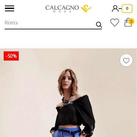
-
0
0
-50%