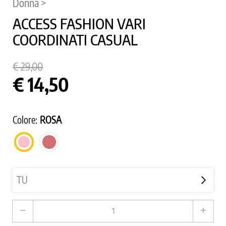
Donna >
ACCESS FASHION VARI
COORDINATI CASUAL
€ 29,00
€ 14,50
Colore:
ROSA
ROSA
ROSA
ANTICO
remove
add