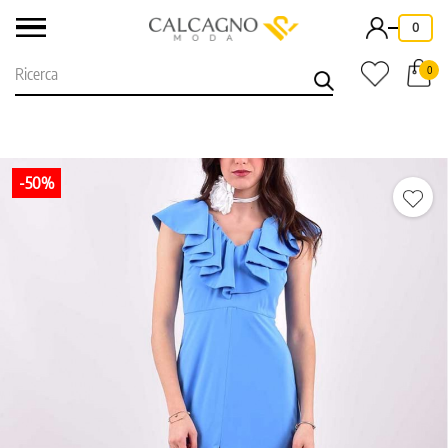
-
0
0
-50%