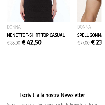
DONNA
DONNA
NENETTE T-SHIRT TOP CASUAL
SPELL GONNA
Prezzo
Prezzo
Prezzo
Prez
€ 42,50
€ 23,
€ 85,00
€ 77,00
base
base
Iscriviti alla nostra Newsletter
Se vuoi ricevere informazioni su tutte le nostre offerte,