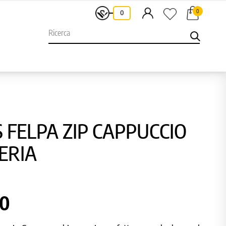
0
-
0
 FELPA ZIP CAPPUCCIO
ERIA
00