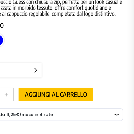
uccio Guess con chiusura zip, perfetta per un look casual e
lizzata in morbido tessuto, offre comfort quotidiano e
e al cappuccio regolabile, completata dal logo distintivo.
CO
BLU
AGGIUNGI AL CARRELLO
add