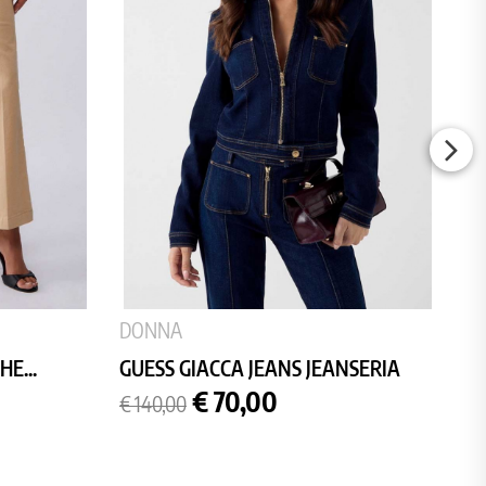
DONNA
E...
GUESS GIACCA JEANS JEANSERIA
Prezzo
Prezzo
€ 70,00
€ 140,00
base