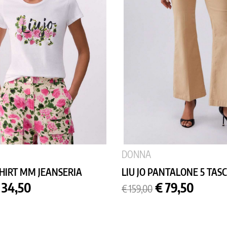
DONNA
-SHIRT MM JEANSERIA
LIU JO PANTALONE 5 TASCH
rezzo
Prezzo
Prezzo
 34,50
€ 79,50
€ 159,00
base