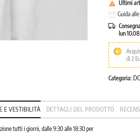
Ultimi ar

Guida alle
Consegna
lun 10.0
Acqui
di 2 E
D
Categoria:
E E VESTIBILITÀ
DETTAGLI DEL PRODOTTO
RECENS
one tutti i giorni, dalle 9:30 alle 18:30 per