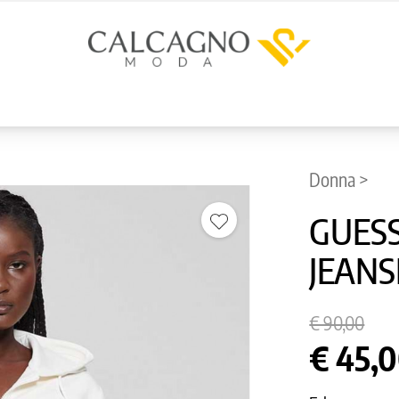
Donna >
GUESS
JEANS
€ 90,00
€ 45,