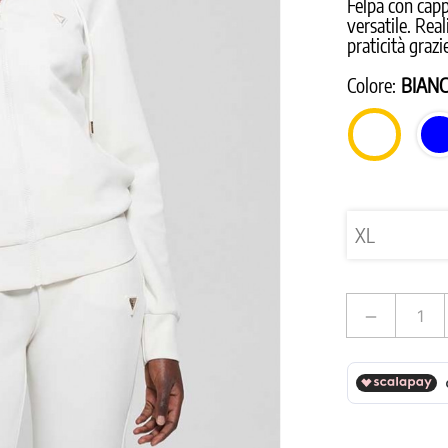
Felpa con capp
versatile. Rea
praticità grazi
Colore:
BIAN
BIANCO
remove