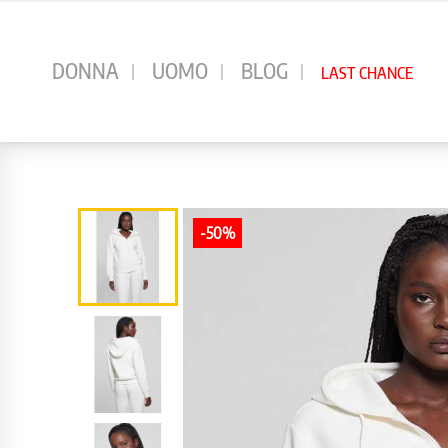
⠀
DONNA
UOMO
BLOG
LAST CHANCE
-50%