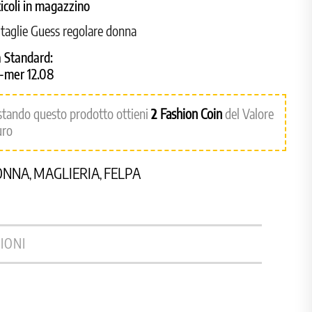
ticoli in magazzino
 taglie Guess regolare donna
 Standard:
8-mer 12.08
stando questo prodotto ottieni
2
Fashion Coin
del Valore
uro
ONNA
MAGLIERIA
FELPA
,
,
IONI