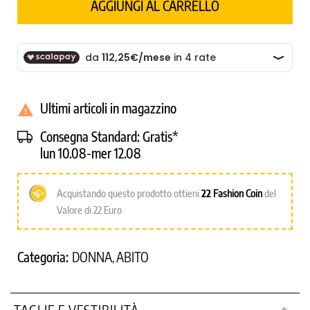
AGGIUNGI AL CARRELLO
Ultimi articoli in magazzino

Consegna Standard:
Gratis*
lun 10.08-mer 12.08
Acquistando questo prodotto ottieni
22
Fashion Coin
del
Valore di 22 Euro
Categoria:
DONNA
ABITO
,