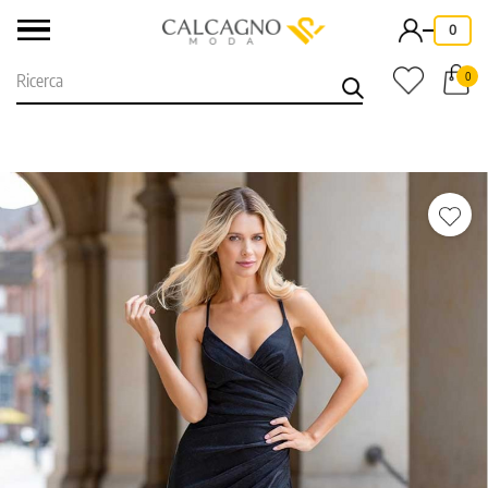
-
0
0