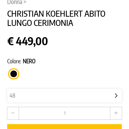
Donna >
CHRISTIAN KOEHLERT ABITO
LUNGO CERIMONIA
€ 449,00
Colore:
NERO
NERO
remove
add