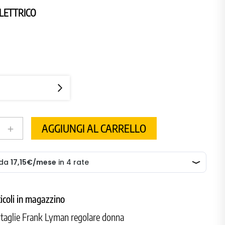
LETTRICO
O
AGGIUNGI AL CARRELLO
add
ticoli in magazzino
e taglie Frank Lyman regolare donna