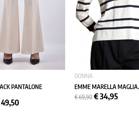
DONNA
ACK PANTALONE
EMME MARELLA MAGLIA..
Prezzo
Prezzo
€ 34,95
€ 69,90
rezzo
base
 49,50