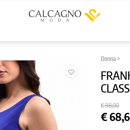
Donna >
FRANK
CLASS
€ 98,00
€ 68,