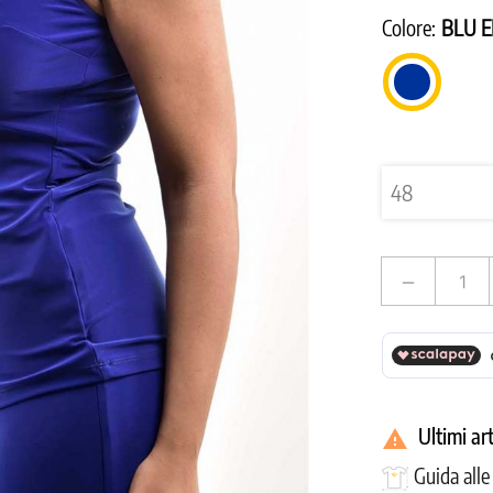
Colore:
BLU E
BLU
ELETTRIC
remove
Ultimi ar

Guida all