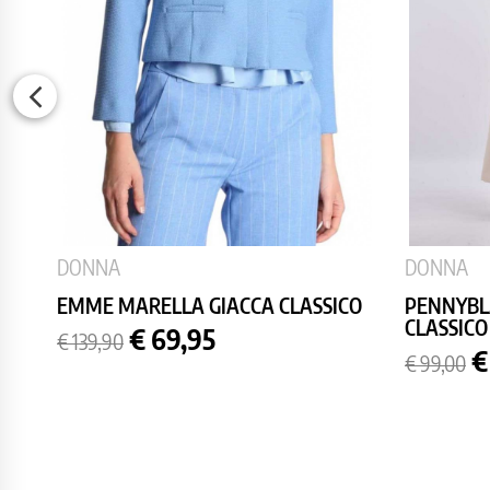
DONNA
DONNA
EMME MARELLA GIACCA CLASSICO
PENNYBL
CLASSICO
Prezzo
Prezzo
€ 69,95
€ 139,90
base
Prezzo
P
€
€ 99,00
base