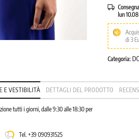
Consegna
lun 10.0
Acqui
di 3 E
D
Categoria:
E E VESTIBILITÀ
DETTAGLI DEL PRODOTTO
RECENS
one tutti i giorni, dalle 9:30 alle 18:30 per
Tel. +39 090931525