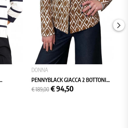
DONNA
.
PENNYBLACK GIACCA 2 BOTTONI...
Prezzo
Prezzo
€ 94,50
€ 189,00
base