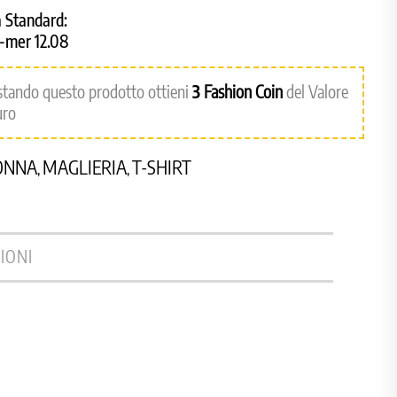
 Standard:
8-mer 12.08
stando questo prodotto ottieni
3
Fashion Coin
del Valore
uro
ONNA
MAGLIERIA
T-SHIRT
,
,
IONI