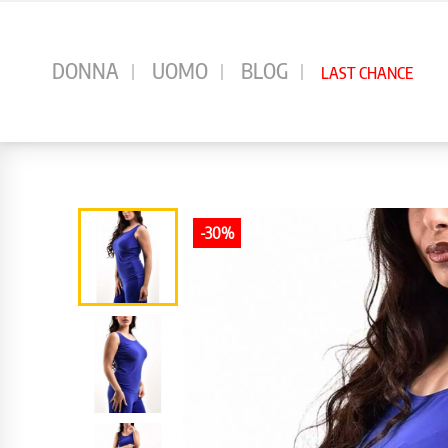
⠀
DONNA
UOMO
BLOG
LAST CHANCE
-30%