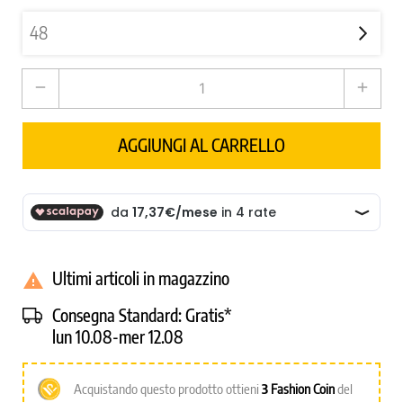
remove
add
AGGIUNGI AL CARRELLO
Ultimi articoli in magazzino

Consegna Standard:
Gratis*
lun 10.08-mer 12.08
Acquistando questo prodotto ottieni
3
Fashion Coin
del