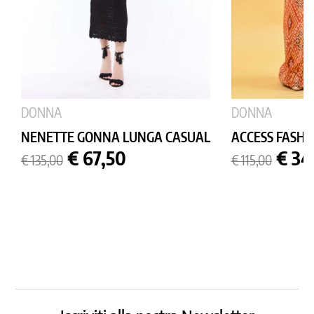
DONNA
DONNA
NENETTE GONNA LUNGA CASUAL
ACCESS FASHI
Prezzo
Prezzo
Prezzo
Prez
€ 67,50
€ 34
€ 135,00
€ 115,00
base
base