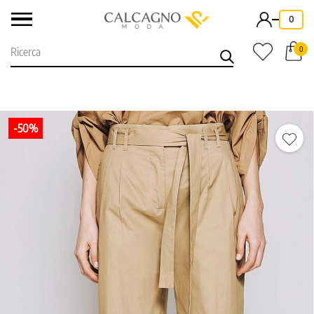
-
0
0
-50%