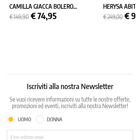
CAMILLA GIACCA BOLERO...
HERYSA ABITO
Prezzo
Prezzo
Prezzo
Prez
€ 74,95
€ 9
€ 149,90
€ 249,00
base
base
Iscriviti alla nostra Newsletter
Se vuoi ricevere informazioni su tutte le nostre offerte,
promozioni ed eventi, iscriviti alla nostra Newsletter!
UOMO
DONNA