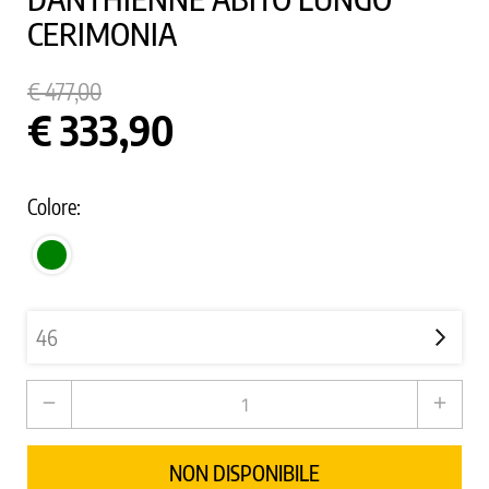
CERIMONIA
€ 477,00
€ 333,90
Colore:
VERDE
remove
add
NON DISPONIBILE