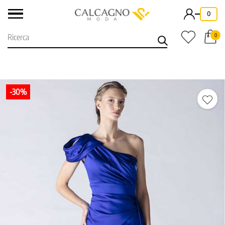
-
0
0
-30%