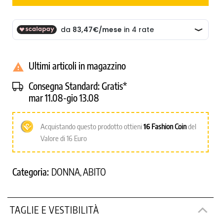
Ultimi articoli in magazzino

Consegna Standard:
Gratis*
mar 11.08-gio 13.08
Acquistando questo prodotto ottieni
16
Fashion Coin
del
Valore di 16 Euro
Categoria:
DONNA
ABITO
,
TAGLIE E VESTIBILITÀ