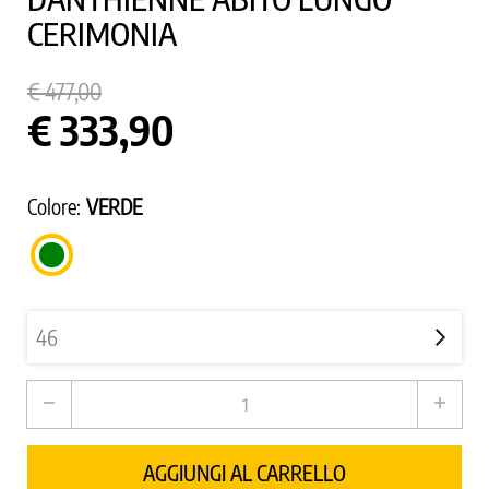
CERIMONIA
€ 477,00
€ 333,90
Colore:
VERDE
VERDE
remove
add
AGGIUNGI AL CARRELLO