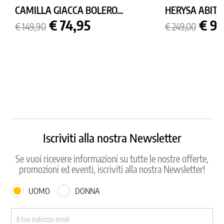
CAMILLA GIACCA BOLERO...
HERYSA ABITO
Prezzo
Prezzo
Prezzo
Prez
€ 74,95
€ 9
€ 149,90
€ 249,00
base
base
Iscriviti alla nostra Newsletter
Se vuoi ricevere informazioni su tutte le nostre offerte,
promozioni ed eventi, iscriviti alla nostra Newsletter!
UOMO
DONNA