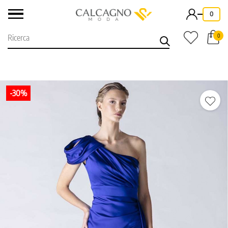
-
0
0
-30%