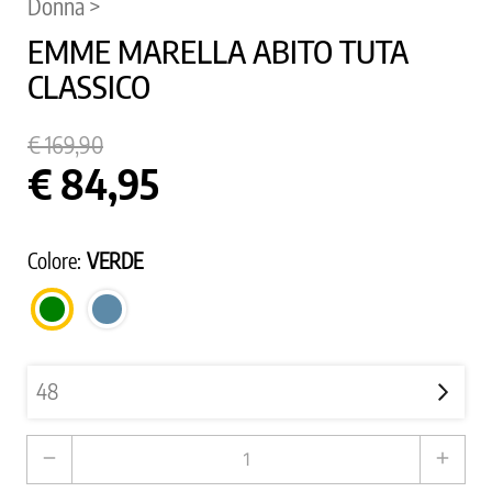
Donna >
EMME MARELLA ABITO TUTA
CLASSICO
€ 169,90
€ 84,95
Colore:
VERDE
AVIO
VERDE
remove
add