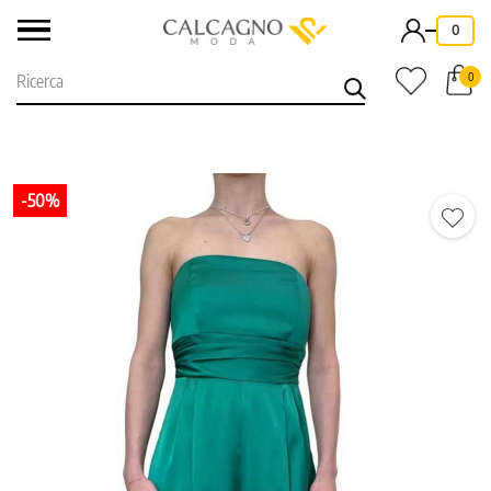
-
0
0
-50%