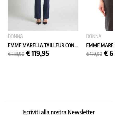
DONNA
DONNA
EMME MARELLA TAILLEUR CON...
EMME MARELLA
Prezzo
Prezzo
Prezzo
Prez
€ 119,95
€ 64
€ 239,90
€ 129,90
base
base
Iscriviti alla nostra Newsletter