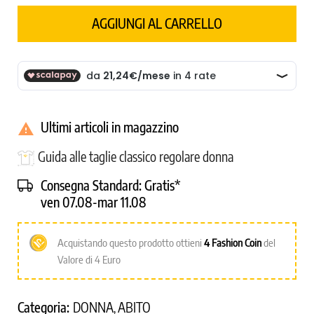
AGGIUNGI AL CARRELLO
Ultimi articoli in magazzino

Guida alle taglie classico regolare donna
Consegna Standard:
Gratis*
ven 07.08-mar 11.08
Acquistando questo prodotto ottieni
4
Fashion Coin
del
Valore di 4 Euro
Categoria:
DONNA
ABITO
,