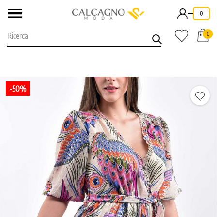
-
0
0
-50%