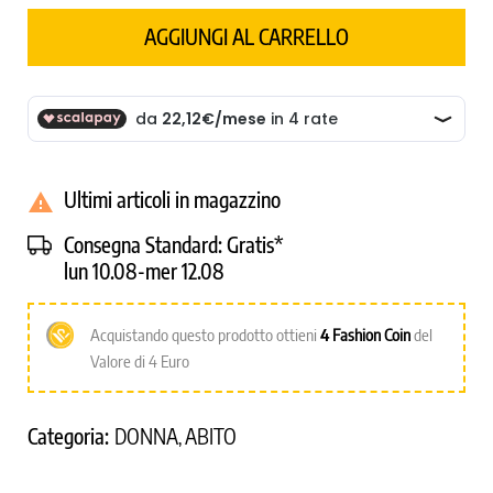
AGGIUNGI AL CARRELLO
Ultimi articoli in magazzino

Consegna Standard:
Gratis*
lun 10.08-mer 12.08
Acquistando questo prodotto ottieni
4
Fashion Coin
del
Valore di 4 Euro
Categoria:
DONNA
ABITO
,