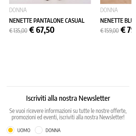
DONNA
DONNA
NENETTE PANTALONE CASUAL
NENETTE BLU
Prezzo
Prezzo
Prezzo
Prez
€ 67,50
€ 79
€ 135,00
€ 159,00
base
base
Iscriviti alla nostra Newsletter
Se vuoi ricevere informazioni su tutte le nostre offerte,
promozioni ed eventi, iscriviti alla nostra Newsletter!
UOMO
DONNA