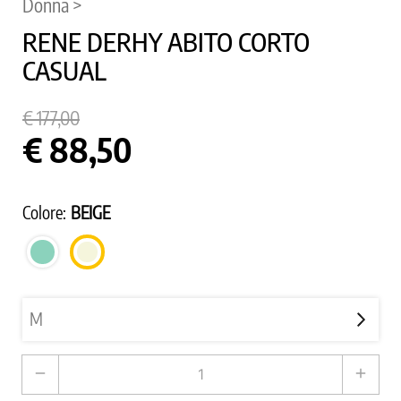
Donna >
RENE DERHY ABITO CORTO
CASUAL
€ 177,00
€ 88,50
Colore:
BEIGE
VERDE
BEIGE
ACQUA
remove
add