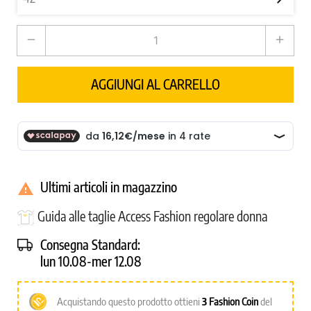
remove
add
AGGIUNGI AL CARRELLO
Ultimi articoli in magazzino

Guida alle taglie Access Fashion regolare donna
Consegna Standard:
lun 10.08-mer 12.08
Acquistando questo prodotto ottieni
3
Fashion Coin
del