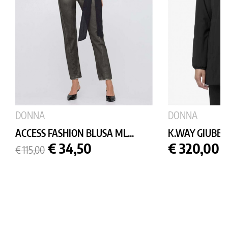
DONNA
DONNA
ACCESS FASHION BLUSA ML...
K.WAY GIUBBO
Prezzo
Prezzo
Prezzo
€ 34,50
€ 320,00
€ 115,00
base