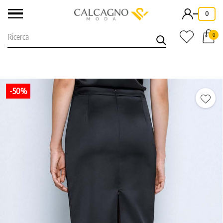
-
0
0
-50%