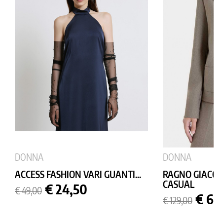
DONNA
DONNA
ACCESS FASHION VARI GUANTI...
RAGNO GIACCA
CASUAL
Prezzo
Prezzo
€ 24,50
€ 49,00
base
Prezzo
Prez
€ 64
€ 129,00
base