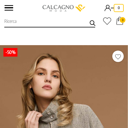
-
0
0
-50%