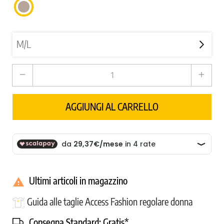
TORTORA
remove
add
AGGIUNGI AL CARRELLO
Ultimi articoli in magazzino

Guida alle taglie Access Fashion regolare donna
Consegna Standard:
Gratis*