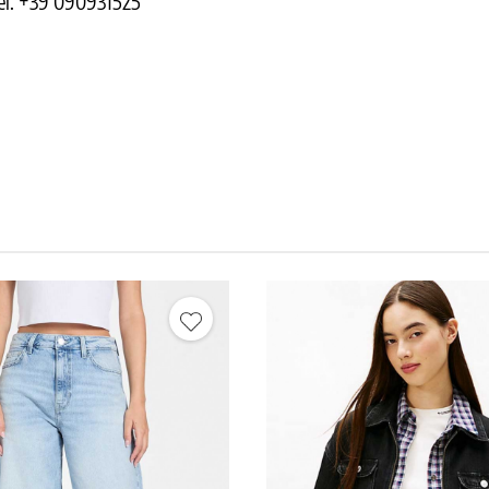
el. +39 090931525