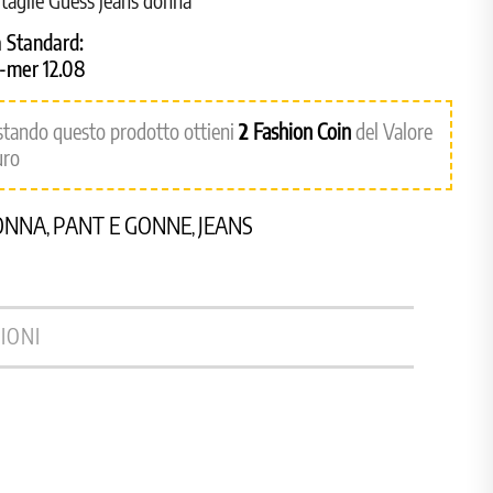
 taglie Guess jeans donna
 Standard:
8-mer 12.08
stando questo prodotto ottieni
2
Fashion Coin
del Valore
uro
ONNA
PANT E GONNE
JEANS
,
,
IONI