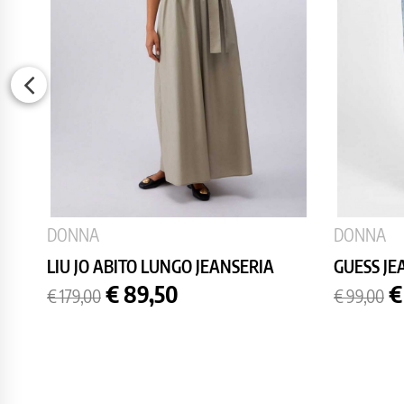
DONNA
DONNA
LIU JO ABITO LUNGO JEANSERIA
GUESS JE
Prezzo
Prezzo
Prezzo
P
€ 89,50
€
€ 179,00
€ 99,00
base
base