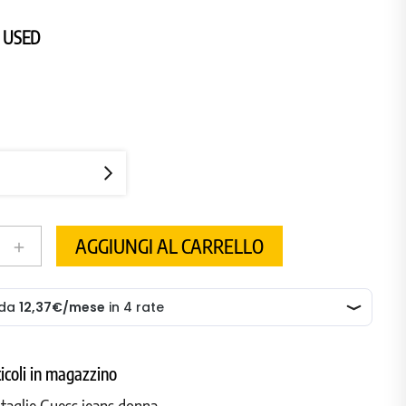
 USED
AGGIUNGI AL CARRELLO
add
ticoli in magazzino