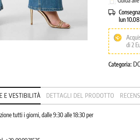
Guida alle
Consegna
lun 10.0
Acqui
di 2 E
D
Categoria:
E E VESTIBILITÀ
DETTAGLI DEL PRODOTTO
RECENS
one tutti i giorni, dalle 9:30 alle 18:30 per