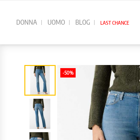
⠀
DONNA
UOMO
BLOG
LAST CHANCE
-50%