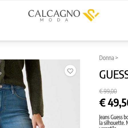
Donna >
GUESS
€ 99,00
€ 49,
Jeans Guess bo
la silhouette.