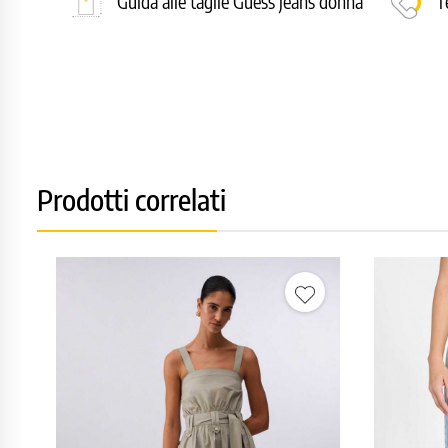
Guida alle taglie Guess jeans donna
T
Prodotti correlati