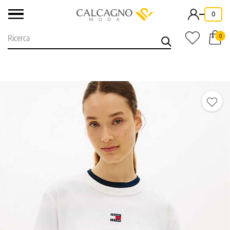
-
0
0