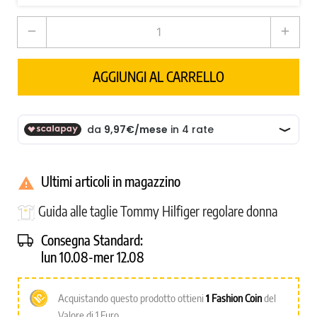
remove
add
AGGIUNGI AL CARRELLO
Ultimi articoli in magazzino

Guida alle taglie Tommy Hilfiger regolare donna
Consegna Standard:
lun 10.08-mer 12.08
Acquistando questo prodotto ottieni
1
Fashion Coin
del
Valore di 1 Euro