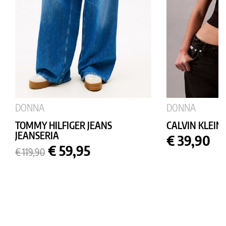
DONNA
DONNA
TOMMY HILFIGER JEANS
CALVIN KLEIN J
JEANSERIA
Prezzo
€ 39,90
Prezzo
Prezzo
€ 59,95
€ 119,90
base