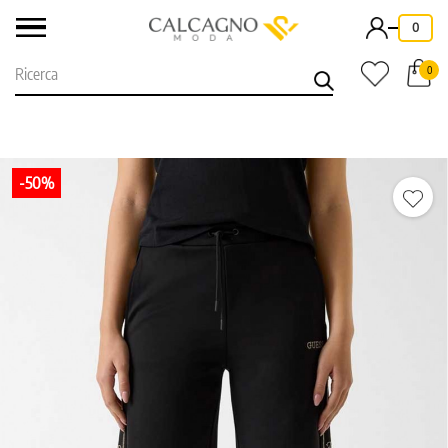
-
0
0
-50%