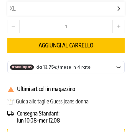
remove
add
AGGIUNGI AL CARRELLO
Ultimi articoli in magazzino

Guida alle taglie Guess jeans donna
Consegna Standard:
lun 10.08-mer 12.08