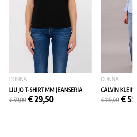
DONNA
DONNA
LIU JO T-SHIRT MM JEANSERIA
CALVIN KLEIN 
Prezzo
Prezzo
Prezzo
Prez
€ 29,50
€ 59
€ 59,00
€ 119,90
base
base