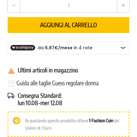
remove
add
AGGIUNGI AL CARRELLO
Ultimi articoli in magazzino

Guida alle taglie Guess regolare donna
Consegna Standard:
lun 10.08-mer 12.08
Acquistando questo prodotto ottieni
1
Fashion Coin
del
Valore di 1 Euro