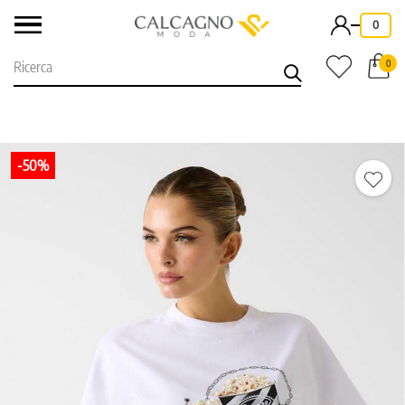
-
0
0
-50%