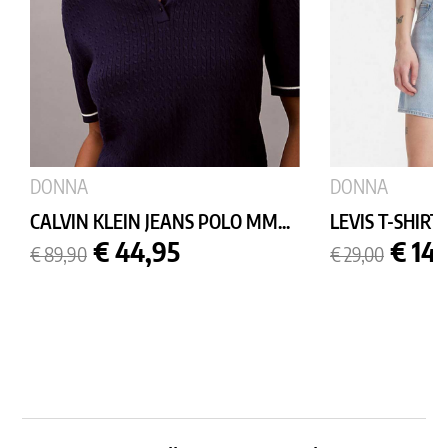
DONNA
DONNA
CALVIN KLEIN JEANS POLO MM...
LEVIS T-SHIRT
Prezzo
Prezzo
Prezzo
Prez
€ 44,95
€ 14
€ 89,90
€ 29,00
base
base