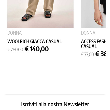
DONNA
DONNA
WOOLRICH GIACCA CASUAL
ACCESS FASH
CASUAL
Prezzo
Prezzo
€ 140,00
€ 280,00
base
Prezzo
Prez
€ 38
€ 77,00
base
Iscriviti alla nostra Newsletter