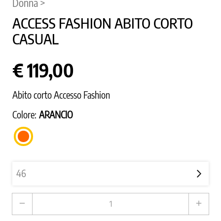
Donna >
ACCESS FASHION ABITO CORTO
CASUAL
€ 119,00
Abito corto Accesso Fashion
Colore:
ARANCIO
ARANCIO
remove
add