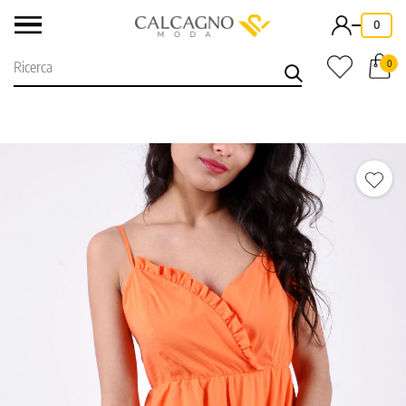
-
0
0