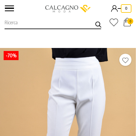
-
0
0
-70%