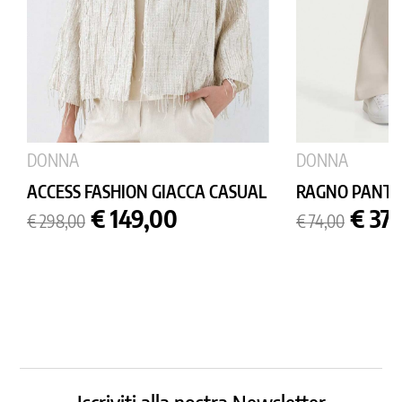
DONNA
DONNA
ACCESS FASHION GIACCA CASUAL
RAGNO PANTA
Prezzo
Prezzo
Prezzo
Prez
€ 149,00
€ 37
€ 298,00
€ 74,00
base
base
Iscriviti alla nostra Newsletter