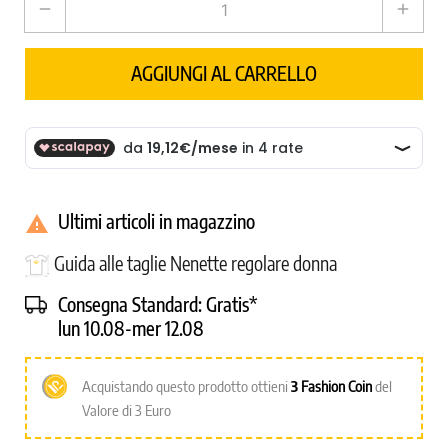
remove
add
AGGIUNGI AL CARRELLO
Ultimi articoli in magazzino

Guida alle taglie Nenette regolare donna
Consegna Standard:
Gratis*
lun 10.08-mer 12.08
Acquistando questo prodotto ottieni
3
Fashion Coin
del
Valore di 3 Euro