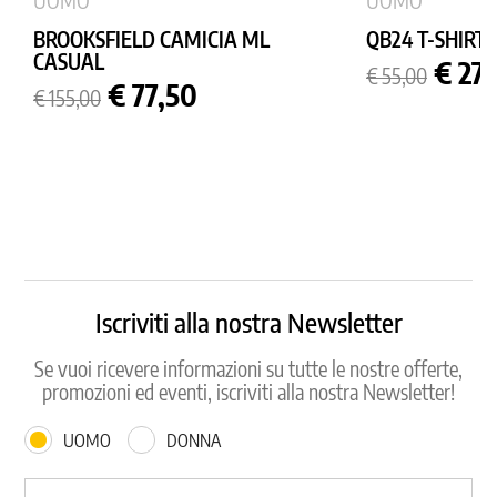
UOMO
UOMO
BROOKSFIELD CAMICIA ML
QB24 T-SHIRT
CASUAL
Prezzo
Prez
€ 27
€ 55,00
Prezzo
Prezzo
base
€ 77,50
€ 155,00
base
Iscriviti alla nostra Newsletter
Se vuoi ricevere informazioni su tutte le nostre offerte,
promozioni ed eventi, iscriviti alla nostra Newsletter!
UOMO
DONNA