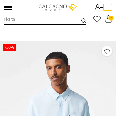
-
0
0
-50%