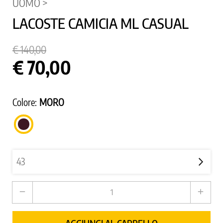
UOMO >
LACOSTE CAMICIA ML CASUAL
€ 140,00
€ 70,00
Colore:
MORO
MORO
remove
add