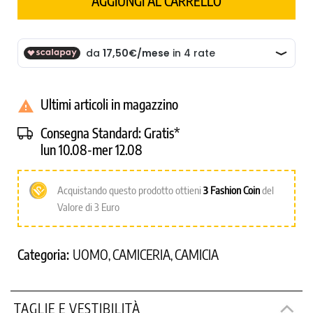
AGGIUNGI AL CARRELLO
Ultimi articoli in magazzino

Consegna Standard:
Gratis*
lun 10.08-mer 12.08
Acquistando questo prodotto ottieni
3
Fashion Coin
del
Valore di 3 Euro
Categoria:
UOMO
CAMICERIA
CAMICIA
,
,
TAGLIE E VESTIBILITÀ