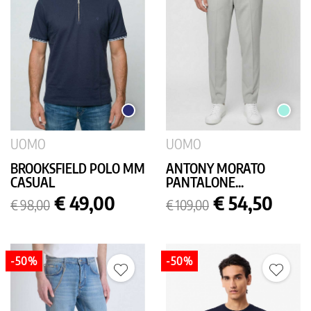
BLU
GHIACC
SCURO
UOMO
UOMO
BROOKSFIELD POLO MM
ANTONY MORATO
CASUAL
PANTALONE...
Prezzo
Prezzo
Prezzo
Prezzo
€ 49,00
€ 54,50
€ 98,00
€ 109,00
base
base
-50%
-50%