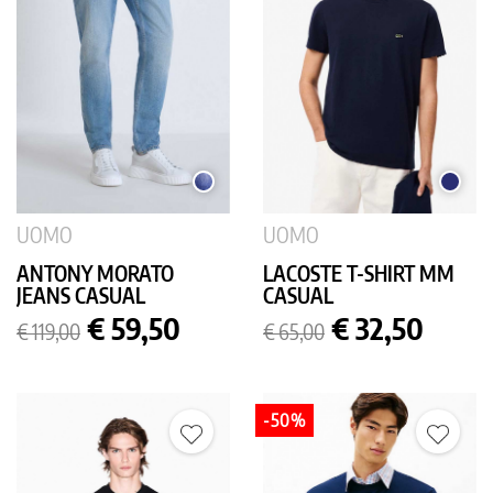
MEDIUM
BLU
USED
SCURO
UOMO
UOMO
ANTONY MORATO
LACOSTE T-SHIRT MM
JEANS CASUAL
CASUAL
Prezzo
Prezzo
Prezzo
Prezzo
€ 59,50
€ 32,50
€ 119,00
€ 65,00
base
base
-50%