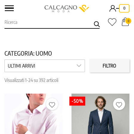
-
0
0
CATEGORIA: UOMO
CATEGORIE
MARCHI
ULTIMI ARRIVI
FILTRO
Visualizzati 1-24 su 392 articoli
PREZZO
COLORE
-50%
TAGLIA
REPARTO
IN PROMO
LAST CHANCE