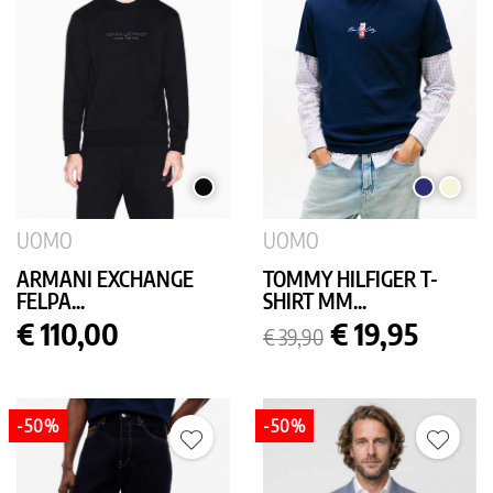
NERO
BLU
BEIGE
SCURO
UOMO
UOMO
ARMANI EXCHANGE
TOMMY HILFIGER T-
FELPA...
SHIRT MM...
Prezzo
Prezzo
Prezzo
€ 110,00
€ 19,95
€ 39,90
base
-50%
-50%