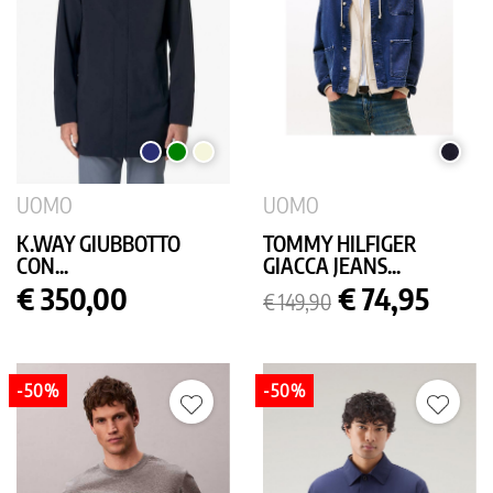
BLU
VERDE
BEIGE
SCURO
SCURO
UNITO
UOMO
UOMO
K.WAY GIUBBOTTO
TOMMY HILFIGER
CON...
GIACCA JEANS...
Prezzo
Prezzo
Prezzo
€ 350,00
€ 74,95
€ 149,90
base
-50%
-50%