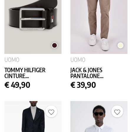
MORO
BEIGE
UOMO
UOMO
TOMMY HILFIGER
JACK & JONES
CINTURE...
PANTALONE...
Prezzo
Prezzo
€ 49,90
€ 39,90