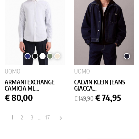
BLU
NERO
BIANCO
VERDE
PANNA
SCURO
SCURO
MILITARE
UNITO
UOMO
UOMO
ARMANI EXCHANGE
CALVIN KLEIN JEANS
CAMICIA ML...
GIACCA...
Prezzo
Prezzo
Prezzo
€ 80,00
€ 74,95
€ 149,90
base
1
2
3
…
17
