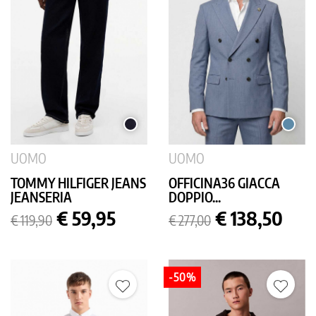
SCURO
AVIO
UNITO
UOMO
UOMO
TOMMY HILFIGER JEANS
OFFICINA36 GIACCA
JEANSERIA
DOPPIO...
Prezzo
Prezzo
Prezzo
Prezzo
€ 59,95
€ 138,50
€ 119,90
€ 277,00
base
base
-50%