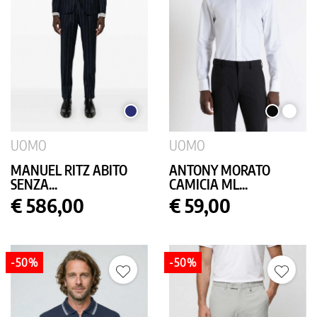
BLU
NERO
BIANC
SCURO
UOMO
UOMO
MANUEL RITZ ABITO
ANTONY MORATO
SENZA...
CAMICIA ML...
Prezzo
Prezzo
€ 586,00
€ 59,00
-50%
-50%