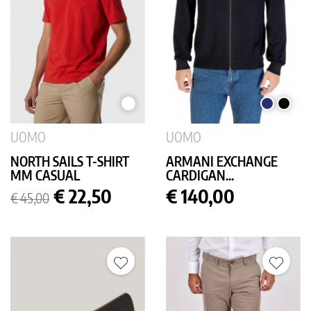
BIANCO
BLU
NERO
SCURO
UOMO
UOMO
NORTH SAILS T-SHIRT
ARMANI EXCHANGE
MM CASUAL
CARDIGAN...
Prezzo
Prezzo
Prezzo
€ 22,50
€ 140,00
€ 45,00
base