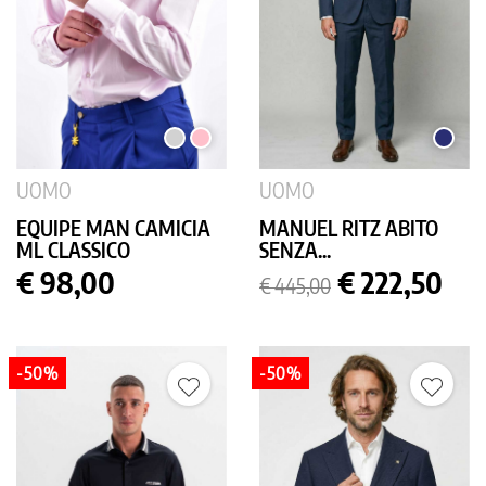
GRIGIO
ROSA
BLU
CHIARO
SCURO
UOMO
UOMO
EQUIPE MAN CAMICIA
MANUEL RITZ ABITO
ML CLASSICO
SENZA...
Prezzo
Prezzo
Prezzo
€ 98,00
€ 222,50
€ 445,00
base
-50%
-50%