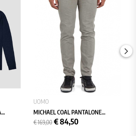
UOMO
..
MICHAEL COAL PANTALONE...
Prezzo
Prezzo
€ 84,50
€ 169,00
base