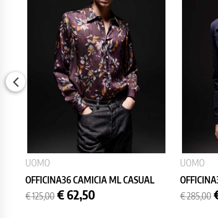
UOMO
UOMO
OFFICINA36 CAMICIA ML CASUAL
OFFICINA
Prezzo
Prezzo
Prezzo
€ 62,50
€ 125,00
€ 285,00
base
base