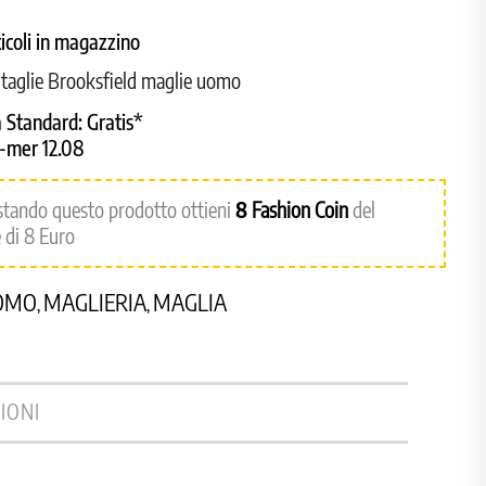
ticoli in magazzino
e taglie Brooksfield maglie uomo
 Standard:
Gratis*
8-mer 12.08
stando questo prodotto ottieni
8
Fashion Coin
del
 di 8 Euro
OMO
MAGLIERIA
MAGLIA
,
,
IONI