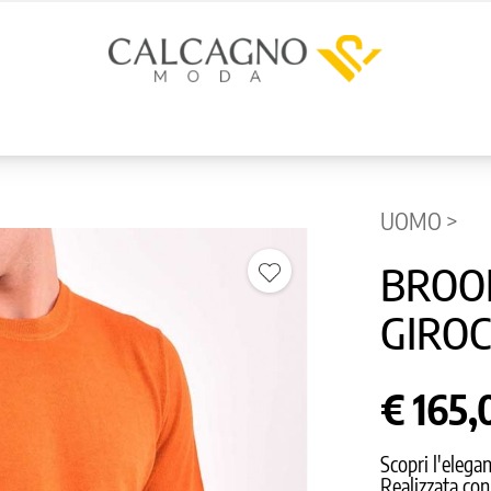
UOMO >
BROO
GIRO
€ 165,
Scopri l'elega
Realizzata con