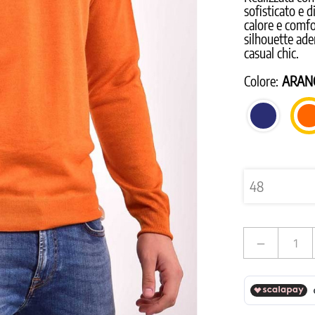
sofisticato e 
calore e comfor
silhouette ade
casual chic.
Colore:
ARAN
BLU
SCURO
remove