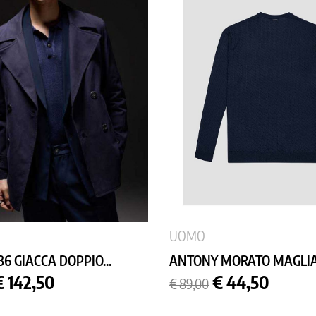
UOMO
36 GIACCA DOPPIO...
ANTONY MORATO MAGLIA.
Prezzo
Prezzo
Prezzo
€ 142,50
€ 44,50
€ 89,00
base