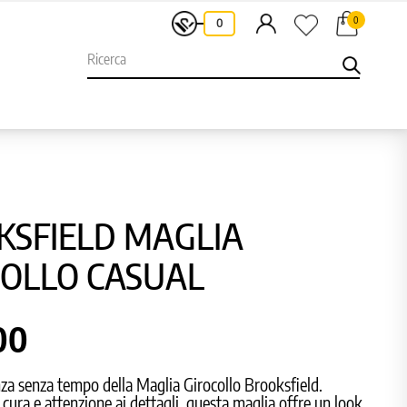
0
-
0
KSFIELD MAGLIA
COLLO CASUAL
00
nza senza tempo della Maglia Girocollo Brooksfield.
 cura e attenzione ai dettagli, questa maglia offre un look