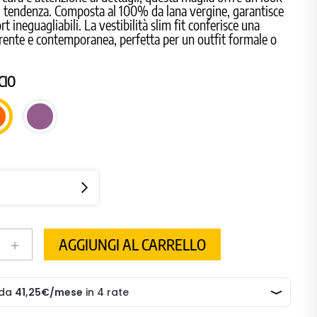
di tendenza. Composta al 100% da lana vergine, garantisce
t ineguagliabili. La vestibilità slim fit conferisce una
rente e contemporanea, perfetta per un outfit formale o
CIO
CIPOLLA
ARANCIO
AGGIUNGI AL CARRELLO
add