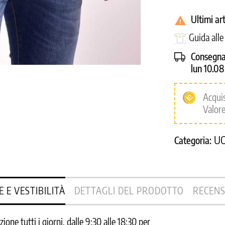
Ultimi ar

Guida all
Consegna
lun 10.0
Acqui
Valore
U
Categoria:
E E VESTIBILITÀ
DETTAGLI DEL PRODOTTO
RECENS
one tutti i giorni, dalle 9:30 alle 18:30 per