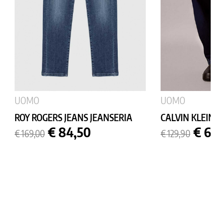
UOMO
UOMO
ROY ROGERS JEANS JEANSERIA
CALVIN KLEIN 
Prezzo
Prezzo
Prezzo
Prez
€ 84,50
€ 64
€ 169,00
€ 129,90
base
base