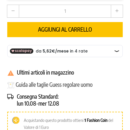
remove
add
AGGIUNGI AL CARRELLO
Ultimi articoli in magazzino

Guida alle taglie Guess regolare uomo
Consegna Standard:
lun 10.08-mer 12.08
Acquistando questo prodotto ottieni
1
Fashion Coin
del
Valore di 1 Euro