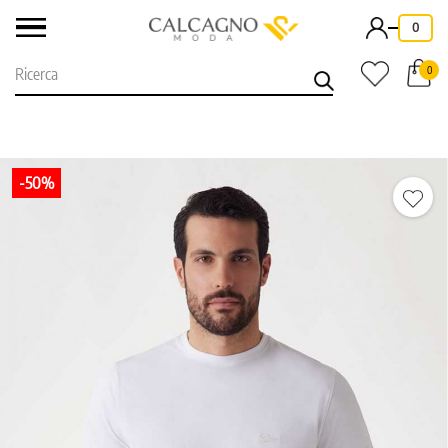
-
0
0
-50%