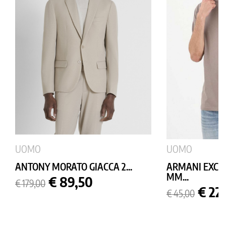
UOMO
UOMO
ANTONY MORATO GIACCA 2...
ARMANI EXCH
MM...
Prezzo
Prezzo
€ 89,50
€ 179,00
base
Prezzo
Prez
€ 22
€ 45,00
base