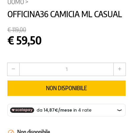
UOMO >
OFFICINA36 CAMICIA ML CASUAL
€ 119,00
€ 59,50
remove
add
NON DISPONIBILE
Non disponibile
