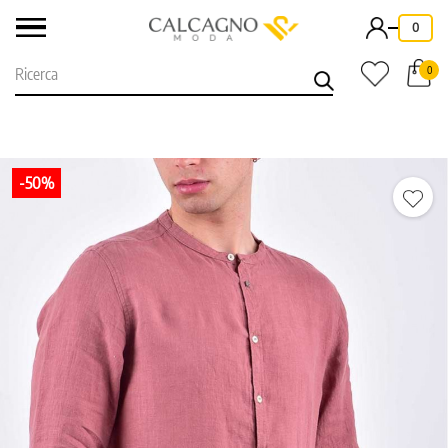
-
0
0
-50%