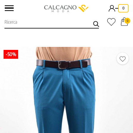
-
0
0
-50%