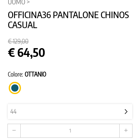
UOMO >
OFFICINA36 PANTALONE CHINOS
CASUAL
€ 129,00
€ 64,50
Colore:
OTTANIO
OTTANIO
remove
add