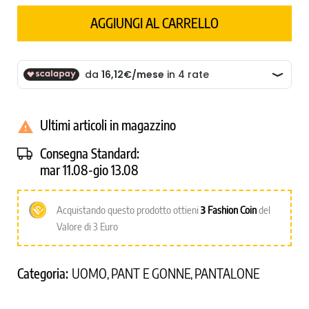
AGGIUNGI AL CARRELLO
Ultimi articoli in magazzino

Consegna Standard:
mar 11.08-gio 13.08
Acquistando questo prodotto ottieni
3
Fashion Coin
del
Valore di 3 Euro
Categoria:
UOMO
PANT E GONNE
PANTALONE
,
,