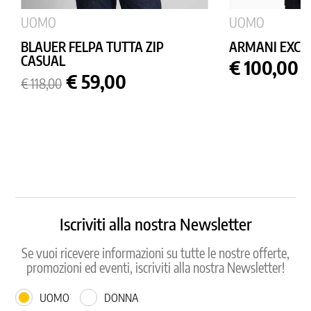
UOMO
UOMO
BLAUER FELPA TUTTA ZIP
ARMANI EXCHA
CASUAL
Prezzo
€ 100,00
Prezzo
Prezzo
€ 59,00
€ 118,00
base
Iscriviti alla nostra Newsletter
Se vuoi ricevere informazioni su tutte le nostre offerte,
promozioni ed eventi, iscriviti alla nostra Newsletter!
UOMO
DONNA