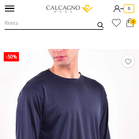
-
0
0
-50%