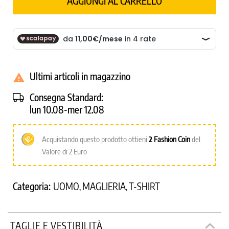
AGGIUNGI AL CARRELLO
Ultimi articoli in magazzino

Consegna Standard:
lun 10.08-mer 12.08
Acquistando questo prodotto ottieni
2
Fashion Coin
del
Valore di 2 Euro
Categoria:
UOMO
MAGLIERIA
T-SHIRT
,
,
TAGLIE E VESTIBILITÀ