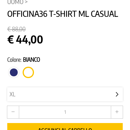
UOMO >
OFFICINA36 T-SHIRT ML CASUAL
€ 88,00
€ 44,00
Colore:
BIANCO
BLU
BIANCO
SCURO
remove
add