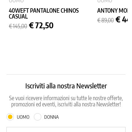
UOMO
UOMO
40WEFT PANTALONE CHINOS
ANTONY MORA
CASUAL
Prezzo
Prez
€ 44
€ 89,00
Prezzo
Prezzo
base
€ 72,50
€ 145,00
base
Iscriviti alla nostra Newsletter
Se vuoi ricevere informazioni su tutte le nostre offerte,
promozioni ed eventi, iscriviti alla nostra Newsletter!
UOMO
DONNA